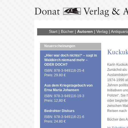
Start
|
Bücher
|
Autoren
|
Verlag
|
Antiquari
Neuerscheinungen
Kuckuk
„Hier war doch nichts!“ – sagt in
Waldkirch niemand mehr –
ODER DOCH?
Karin Kuckuk 
Zunächst als
ISBN: 978-3-949116-25-4
Auslandskorr
Preis: 29.80 €
1974-1996 als
Jahren politi
Aus dem Kriegstagebuch von
Erna Maria Johansen
Initiativen u
Polizei“. Sie 
ISBN: 978-3-949116-19-3
Preis: 12,80 €
oder begleite
zwischen Mal
Bedrohter Diskurs
Reisen nach 
ISBN: 978-3-949116-21-6
Bücher des A
Preis: 24.80 €