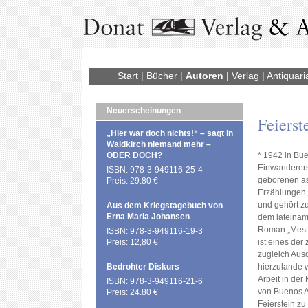
Start
|
Bücher
|
Autoren
|
Verlag
|
Antiquari
Neuerscheinungen
Feierst
„Hier war doch nichts!“ – sagt in
Waldkirch niemand mehr –
ODER DOCH?
* 1942 in Bu
Einwanderers 
ISBN: 978-3-949116-25-4
geborenen as
Preis: 29.80 €
Erzählungen,
und gehört zu
Aus dem Kriegstagebuch von
Erna Maria Johansen
dem lateinam
Roman „Mesti
ISBN: 978-3-949116-19-3
Preis: 12,80 €
ist eines der
zugleich Ausd
Bedrohter Diskurs
hierzulande 
Arbeit in der
ISBN: 978-3-949116-21-6
von Buenos Ai
Preis: 24.80 €
Feierstein zu