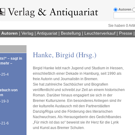
Autoren
Sie haben 0 Arti
|
Autoren
|
Verlag
|
Antiquariat
|
Bestellung
|
Leuchterverkauf
|
Presse
Hanke, Birgid (Hrsg.)
ts!“ – sagt in
 mehr –
Birgid Hanke lebt nach Jugend und Studium in Hessen,
einschließlich einer Dekade in Hamburg, seit 1990 als
-25-4
freie Autorin und Journalistin in Bremen.
Sie hat zahlreiche Sachbücher und Biografien
veröffentlicht und schreibt zur Zeit an einem historischen
ebuch von
en
Roman. Darüber hinaus engagiert sie sich in der
Bremer Kulturszene. Ein besonderes Anliegen sind ihr
-19-3
der kulturelle Austausch mit den Partnerstädten
Danzig/Riga und die Förderung des literarischen
Nachwuchses. Als Herausgeberin des Gedichtbandes
„Für mich ist das so“ beweist sie ihr Herz für die Lyrik
-21-6
und Kunst aus Bremer Schulen.