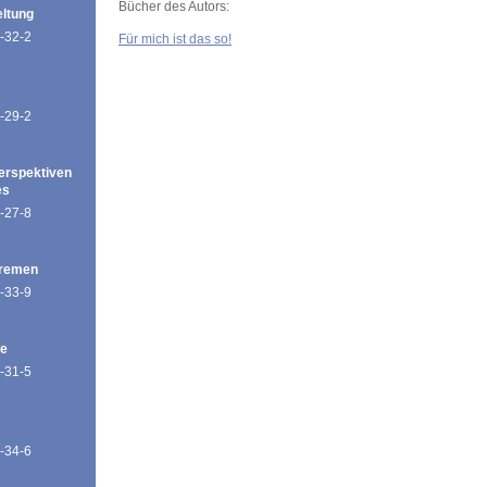
Bücher des Autors:
eltung
-32-2
Für mich ist das so!
-29-2
erspektiven
es
-27-8
Bremen
-33-9
de
-31-5
-34-6