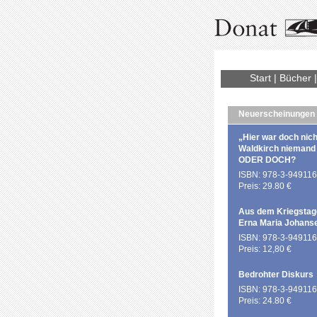
Start
|
Bücher
Neuerscheinungen
„Hier war doch nich
Waldkirch niemand
ODER DOCH?
ISBN: 978-3-949116
Preis: 29.80 €
Aus dem Kriegstag
Erna Maria Johans
ISBN: 978-3-949116
Preis: 12,80 €
Bedrohter Diskurs
ISBN: 978-3-949116
Preis: 24.80 €