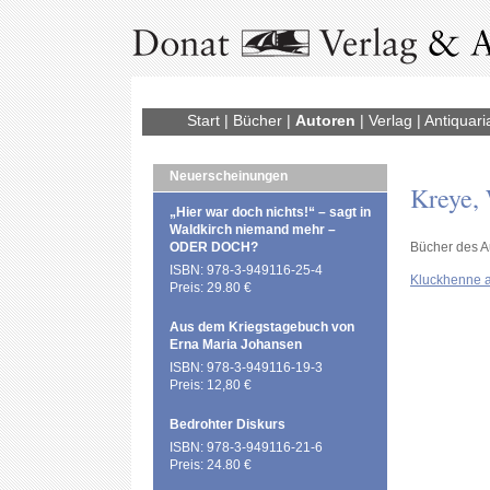
Start
|
Bücher
|
Autoren
|
Verlag
|
Antiquari
Neuerscheinungen
Kreye, 
„Hier war doch nichts!“ – sagt in
Waldkirch niemand mehr –
ODER DOCH?
Bücher des A
ISBN: 978-3-949116-25-4
Kluckhenne a
Preis: 29.80 €
Aus dem Kriegstagebuch von
Erna Maria Johansen
ISBN: 978-3-949116-19-3
Preis: 12,80 €
Bedrohter Diskurs
ISBN: 978-3-949116-21-6
Preis: 24.80 €