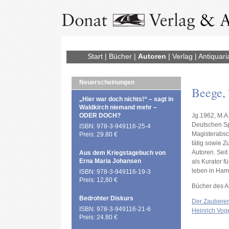
Start
|
Bücher
|
Autoren
|
Verlag
|
Antiquari
Neuerscheinungen
Beege,
„Hier war doch nichts!“ – sagt in
Waldkirch niemand mehr –
ODER DOCH?
Jg.1962, M.A
Deutschen Sp
ISBN: 978-3-949116-25-4
Magisterabsc
Preis: 29.80 €
tätig sowie 
Autoren. Sei
Aus dem Kriegstagebuch von
Erna Maria Johansen
als Kurator 
leben in Ham
ISBN: 978-3-949116-19-3
Preis: 12,80 €
Bücher des A
Bedrohter Diskurs
Der Zauberer
ISBN: 978-3-949116-21-6
Heinrich Vog
Preis: 24.80 €