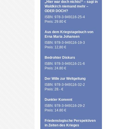
„Hier war doch nichts!“ – sagt in
Waldkirch niemand mehr –
ODER DOCH?
ISBN: 978-3-949116-25-4
Preis: 29.80 €
Aus dem Kriegstagebuch von
Erna Maria Johansen
ISBN: 978-3-949116-19-3
Preis: 12,80 €
Bedrohter Diskurs
ISBN: 978-3-949116-21-6
Preis: 24.80 €
Der Wille zur Weltgeltung
ISBN: 978-3-949116-32-2
Preis: 28.- €
Dunkler Konvent
ISBN: 978-3-949116-29-2
Preis: 14.80 €
Friedenslogische Perspektiven
in Zeiten des Krieges