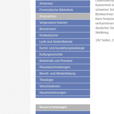
Lebensverhäl
Armenien
Kaiserreich b
schweren Sch
Feministische Bibliothek
Briefwechsel
Biographien
klare Analyse
Vergessene Autoren
verharmlosen
deutscher Gel
Bremensien
Weltkrieg.
Kinderbücher
192 Seiten, 
Lyrik und Gedichtbände
Kunst- und Ausstellungskataloge
Kulturgeschichte
Belletristik und Romane
Reisebeschreibungen
Berufs- und Weiterbildung
Theologie
Verschiedenes
Neuerscheinungen
Neuerscheinungen