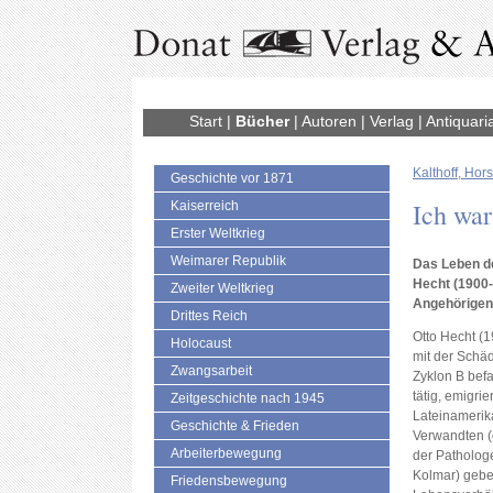
Start
|
Bücher
|
Autoren
|
Verlag
|
Antiquari
Kalthoff, Hors
Geschichte vor 1871
Ich war
Kaiserreich
Erster Weltkrieg
Weimarer Republik
Das Leben d
Hecht (1900-
Zweiter Weltkrieg
Angehörigen
Drittes Reich
Otto Hecht (1
Holocaust
mit der Sch
Zwangsarbeit
Zyklon B bef
tätig, emigri
Zeitgeschichte nach 1945
Lateinamerik
Geschichte & Frieden
Verwandten (
Arbeiterbewegung
der Pathologe
Kolmar) gebe
Friedensbewegung