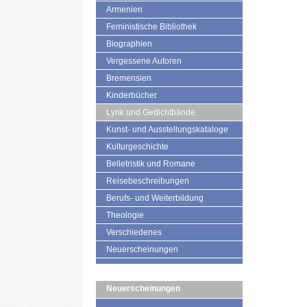
Armenien
Feministische Bibliothek
Biographien
Vergessene Autoren
Bremensien
Kinderbücher
Lyrik und Gedichtbände
Kunst- und Ausstellungskataloge
Kulturgeschichte
Belletristik und Romane
Reisebeschreibungen
Berufs- und Weiterbildung
Theologie
Verschiedenes
Neuerscheinungen
Neuerscheinungen