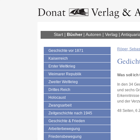
Start
|
Bücher
|
Autoren
|
Verlag
|
Antiquari
Röper, Sebas
Geschichte vor 1871
Gedich
Kaiserreich
Erster Weltkrieg
Weimarer Republik
Was soll ich 
Zweiter Weltkrieg
In den 34 Ged
Drittes Reich
und sechs Gra
Erkenntnisse
Holocaust
und der Verz
Zwangsarbeit
48 Seiten, 6
Zeitgeschichte nach 1945
Geschichte & Frieden
Arbeiterbewegung
Friedensbewegung