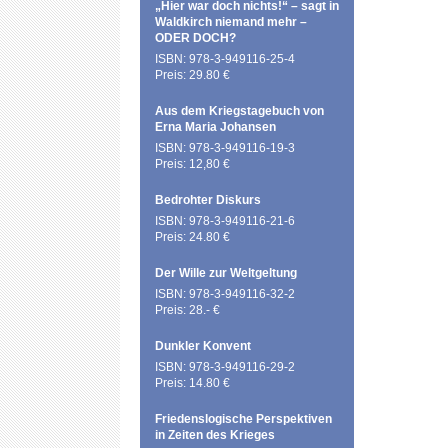
„Hier war doch nichts!“ – sagt in
Waldkirch niemand mehr –
ODER DOCH?
ISBN: 978-3-949116-25-4
Preis: 29.80 €
Aus dem Kriegstagebuch von
Erna Maria Johansen
ISBN: 978-3-949116-19-3
Preis: 12,80 €
Bedrohter Diskurs
ISBN: 978-3-949116-21-6
Preis: 24.80 €
Der Wille zur Weltgeltung
ISBN: 978-3-949116-32-2
Preis: 28.- €
Dunkler Konvent
ISBN: 978-3-949116-29-2
Preis: 14.80 €
Friedenslogische Perspektiven
in Zeiten des Krieges