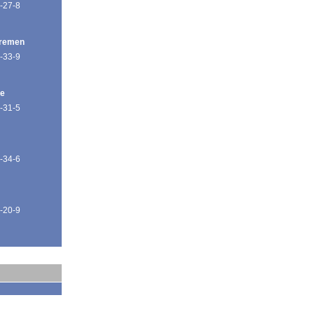
-27-8
Bremen
-33-9
de
-31-5
-34-6
-20-9