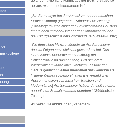
gelangen: „Niemand kommt aus der Böttcherstraße so
heraus, wie er hineingegangen ist.“
thek
„Arn Strohmeyer hat den Anstoß zu einer neuerlichen
Selbstbesinnung gegeben.“ (Süddeutsche Zeitung)
„Strohmeyers Buch bildet den unverzichtbaren Baustein
für ein noch immer ausstehendes Standardwerk über
die Kulturgeschichte der Böttcherstraße.“
(Weser-Kurier)
„Ein deutsches Missverständnis, so Arn Strohmeyer,
ände
dessen Folgen noch nicht ausgestanden sind. Das
ungskataloge
Haus Atlantis überlebte die Zerstörung der
Böttcherstraße im Bombenkrieg. Erst bei ihrem
Wiederaufbau wurde auch Hoetgers Fassade der
mane
Garaus gemacht. Seither überdauert das Gebäude als
en
Fragment eines so beispielhaften wie vergeblichen
Aussöhnungsversuch zwischen Tradition und
ildung
Modernität â€¦ Arn Strohmeyer hat den Anstoß zu einer
neuerlichen Selbstbesinnung gegeben.“
(Süddeutsche
Zeitung)
94 Seiten, 24 Abbildungen, Paperback