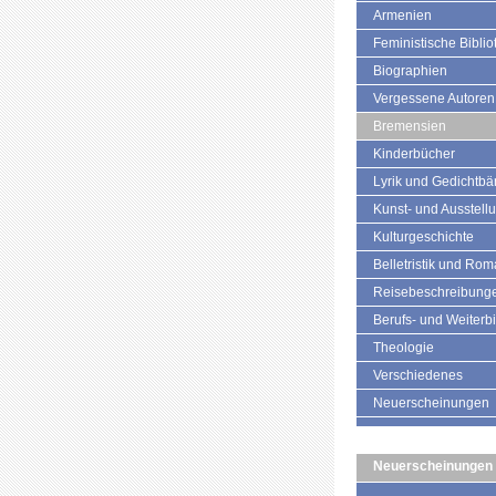
Armenien
Feministische Biblio
Biographien
Vergessene Autoren
Bremensien
Kinderbücher
Lyrik und Gedichtb
Kunst- und Ausstell
Kulturgeschichte
Belletristik und Ro
Reisebeschreibung
Berufs- und Weiterb
Theologie
Verschiedenes
Neuerscheinungen
Neuerscheinungen