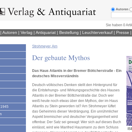
Autoren
Sie haben 0 Arti
|
Autoren
|
Verlag
|
Antiquariat
|
Bestellung
|
Leuchterverkauf
|
Presse
Strohmeyer, Arn
1
Der gebaute Mythos
Das Haus Atlantis in der Bremer Böttcherstraße - Ein
deutsches Missverständnis
Deutsch-völkisches Denken stellt den Hintergrund für
die Entstehungs- und Wirkungsgeschichte des Hauses
Atlantis in der Bremer Böttcherstraße dar. Doch wer
weiß heute noch etwas über den Mythos, der im Haus
Atlantis zu Stein geworden ist? Arn Strohmeyer lüftet
 1945
das Geheimnis dieser Verdrängung. Ein unrühmlicher
en
Aspekt bremischer und deutscher Vergangenheit wird
offenbar. Der Satz sei gewagt: Wer sich auf dieses Buch
einlässt, wird wie Manfred Hausmann zu dem Schluss
IS