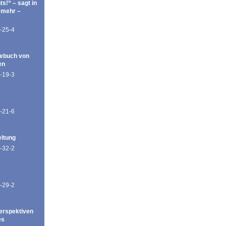
ts!“ – sagt in
 mehr –
-25-4
ebuch von
en
-19-3
-21-6
eltung
-32-2
-29-2
erspektiven
es