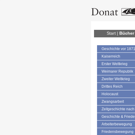
Start
|
Bücher
Geschichte vor 187
Kaiserreich
Erster Weltkrieg
Weimarer Republik
Zweiter Weltkrieg
Drittes Reich
Holocaust
Zwangsarbeit
Zeitgeschichte nach
Geschichte & Fried
Arbeiterbewegung
Friedensbewegung