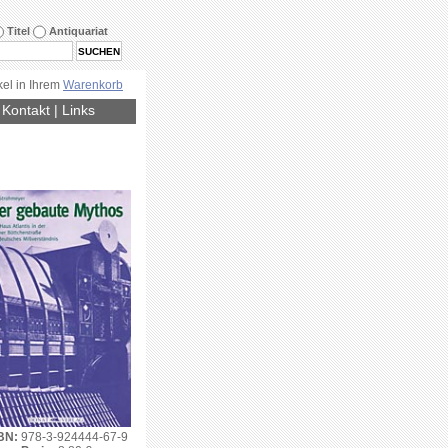
Titel
Antiquariat
kel in Ihrem
Warenkorb
|
Kontakt
|
Links
BN:
978-3-924444-67-9