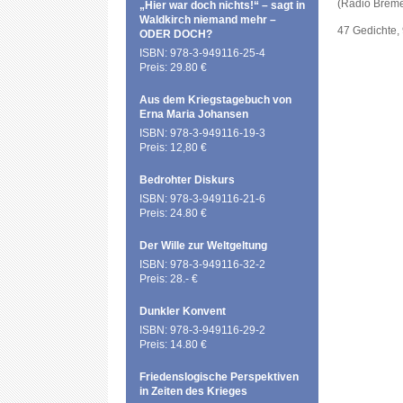
(Radio Breme
„Hier war doch nichts!“ – sagt in
Waldkirch niemand mehr –
47 Gedichte,
ODER DOCH?
ISBN: 978-3-949116-25-4
Preis: 29.80 €
Aus dem Kriegstagebuch von
Erna Maria Johansen
ISBN: 978-3-949116-19-3
Preis: 12,80 €
Bedrohter Diskurs
ISBN: 978-3-949116-21-6
Preis: 24.80 €
Der Wille zur Weltgeltung
ISBN: 978-3-949116-32-2
Preis: 28.- €
Dunkler Konvent
ISBN: 978-3-949116-29-2
Preis: 14.80 €
Friedenslogische Perspektiven
in Zeiten des Krieges