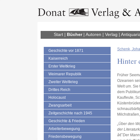
Start
|
Bücher
|
Autoren
|
Verlag
|
Antiquari
Schenk, Joh
Geschichte vor 1871
Hinter
Kaiserreich
Erster Weltkrieg
Weimarer Republik
Früher Seema
Ozeanien sei
Zweiter Weltkrieg
Welt um. Sie 
Drittes Reich
dem Publikum
Holocaust
Kaufleute, S
Küstenbrüder
Zwangsarbeit
schnauzbärti
Zeitgeschichte nach 1945
Milchstraßen,
Geschichte & Frieden
„Über den Wo
Arbeiterbewegung
der Literaturk
â€˜Der Mann i
Friedensbewegung