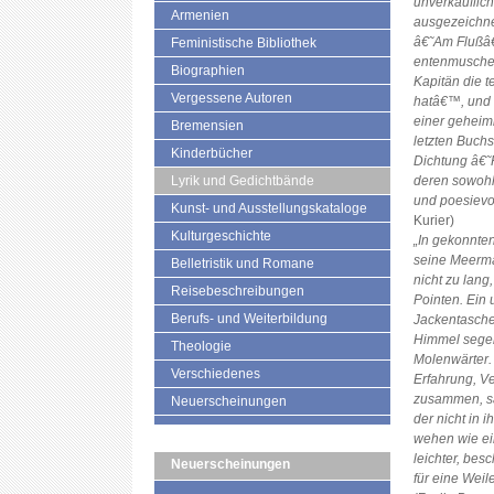
unverkäuflic
Armenien
ausgezeichne
â€˜Am Flußâ€
Feministische Bibliothek
entenmusche
Biographien
Kapitän die 
Vergessene Autoren
hatâ€™, und 
einer geheimn
Bremensien
letzten Buchs
Kinderbücher
Dichtung â€˜
Lyrik und Gedichtbände
deren sowohl
und poesievo
Kunst- und Ausstellungskataloge
Kurier)
Kulturgeschichte
„In gekonnte
seine Meermär
Belletristik und Romane
nicht zu lan
Reisebeschreibungen
Pointen. Ein 
Berufs- und Weiterbildung
Jackentasche 
Himmel segel
Theologie
Molenwärter. 
Verschiedenes
Erfahrung, V
zusammen, sa
Neuerscheinungen
der nicht in
wehen wie ei
leichter, besc
Neuerscheinungen
für eine Wei