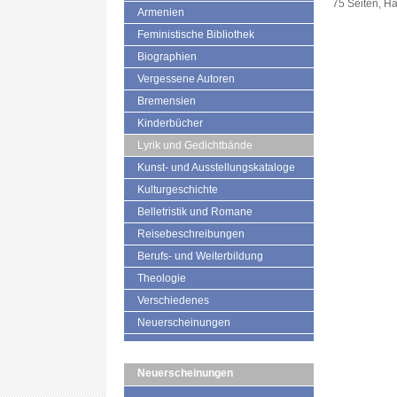
75 Seiten, H
Armenien
Feministische Bibliothek
Biographien
Vergessene Autoren
Bremensien
Kinderbücher
Lyrik und Gedichtbände
Kunst- und Ausstellungskataloge
Kulturgeschichte
Belletristik und Romane
Reisebeschreibungen
Berufs- und Weiterbildung
Theologie
Verschiedenes
Neuerscheinungen
Neuerscheinungen