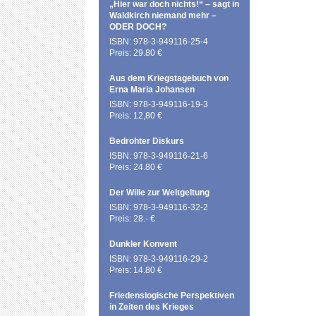
„Hier war doch nichts!“ – sagt in
Waldkirch niemand mehr –
ODER DOCH?
ISBN: 978-3-949116-25-4
Preis: 29.80 €
Aus dem Kriegstagebuch von
Erna Maria Johansen
ISBN: 978-3-949116-19-3
Preis: 12,80 €
Bedrohter Diskurs
ISBN: 978-3-949116-21-6
Preis: 24.80 €
Der Wille zur Weltgeltung
ISBN: 978-3-949116-32-2
Preis: 28.- €
Dunkler Konvent
ISBN: 978-3-949116-29-2
Preis: 14.80 €
Friedenslogische Perspektiven
in Zeiten des Krieges