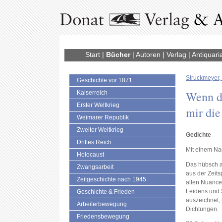
Start
|
Bücher
|
Autoren
|
Verlag
|
Antiquari
Struckmeyer,
Geschichte vor 1871
Wenn du
Kaiserreich
Erster Weltkrieg
mir die
Weimarer Republik
Zweiter Weltkrieg
Gedichte
Drittes Reich
Mit einem Na
Holocaust
Das hübsch a
Zwangsarbeit
aus der Zeit
Zeitgeschichte nach 1945
allen Nuance
Leidens und S
Geschichte & Frieden
auszeichnet,
Arbeiterbewegung
Dichtungen.
Friedensbewegung