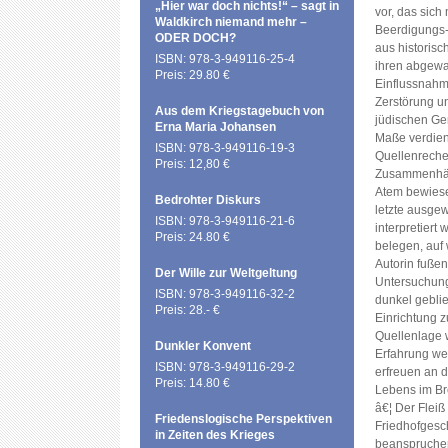
„Hier war doch nichts!“ – sagt in
vor, das sich
Waldkirch niemand mehr –
Beerdigungs-
ODER DOCH?
aus historisc
ISBN: 978-3-949116-25-4
ihren abgewa
Preis: 29.80 €
Einflussnahm
Zerstörung u
Aus dem Kriegstagebuch von
jüdischen Ge
Erna Maria Johansen
Maße verdiens
ISBN: 978-3-949116-19-3
Quellenreche
Preis: 12,80 €
Zusammenhän
Atem bewiesen
Bedrohter Diskurs
letzte ausgew
ISBN: 978-3-949116-21-6
interpretiert
Preis: 24.80 €
belegen, auf 
Autorin fußen
Der Wille zur Weltgeltung
Untersuchung
ISBN: 978-3-949116-32-2
dunkel gebli
Preis: 28.- €
Einrichtung z
Quellenlage 
Dunkler Konvent
Erfahrung wei
ISBN: 978-3-949116-29-2
erfreuen an d
Preis: 14.80 €
Lebens im B
â€¦ Der Fleiß
Friedenslogische Perspektiven
Friedhofgesch
in Zeiten des Krieges
beanspruchen