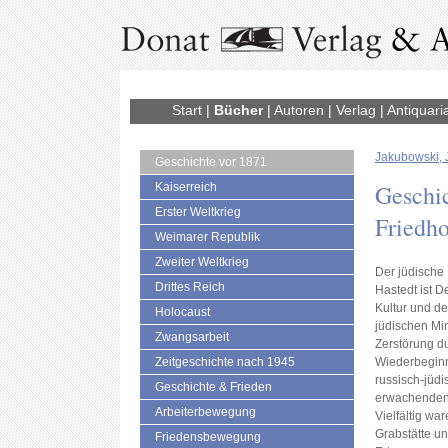
Start
|
Bücher
|
Autoren
|
Verlag
|
Antiquari
Jakubowski, 
Geschichte vor 1871
Geschic
Kaiserreich
Erster Weltkrieg
Friedh
Weimarer Republik
Zweiter Weltkrieg
Der jüdische 
Drittes Reich
Hastedt ist D
Kultur und d
Holocaust
jüdischen Mi
Zwangsarbeit
Zerstörung d
Zeitgeschichte nach 1945
Wiederbeginn
russisch-jüd
Geschichte & Frieden
erwachenden 
Arbeiterbewegung
Vielfältig wa
Grabstätte un
Friedensbewegung