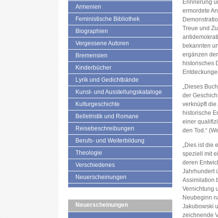
Erinnerung u
Armenien
ermordete An
Feministische Bibliothek
Demonstration
Treue und Zu
Biographien
antidemokrat
Vergessene Autoren
bekannten u
ergänzen den 
Bremensien
historisches
Kinderbücher
Entdeckunge
Lyrik und Gedichtbände
„Dieses Buch 
Kunst- und Ausstellungskataloge
der Geschich
Kulturgeschichte
verknüpft die
historische E
Belletristik und Romane
einer qualifi
Reisebeschreibungen
den Tod.“ (We
Berufs- und Weiterbildung
„Dies ist die
Theologie
speziell mit 
deren Entwic
Verschiedenes
Jahrhundert ü
Neuerscheinungen
Assimilation 
Vernichtung 
Neubeginn na
Neuerscheinungen
Jakubowski un
zeichnende V