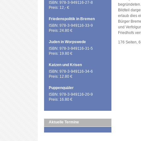
ISBN: 978-3-949116-27-8
begründeten 
Preis: 12,- €
Bildteil darg
erlaub dies e
Friedenspolitik in Bremen
Bürger Breme
ISBN: 978-3-949116-33-9
und Verfolgu
Preis: 24.80 €
Friedhofs ve
Juden in Worpswede
176 Seiten, 
ISBN: 978-3-949116-31-5
Preis: 19.80 €
Katzen und Krisen
ISBN: 978-3-949116-34-6
Preis: 12.80 €
Puppenquäler
ISBN: 978-3-949116-20-9
Preis: 16.80 €
Aktuelle Termine