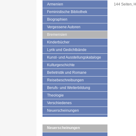
Armenien
144 Seiten, 
Feministische Bibliothek
Biographien
Vergessene Autoren
Bremensien
Kinderbücher
Lyrik und Gedichtbände
Kunst- und Ausstellungskataloge
Kulturgeschichte
Belletristik und Romane
Reisebeschreibungen
Berufs- und Weiterbildung
Theologie
Verschiedenes
Neuerscheinungen
Neuerscheinungen