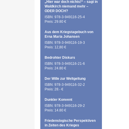
„Hier war doch nichts!“ – sagt in
Waldkirch niemand mehr –
ODER DOCH?
ISBN: 978-3-949116-25-4
Preis: 29.80 €
Aus dem Kriegstagebuch von
Erna Maria Johansen
ISBN: 978-3-949116-19-3
Preis: 12,80 €
Bedrohter Diskurs
ISBN: 978-3-949116-21-6
Preis: 24.80 €
Der Wille zur Weltgeltung
ISBN: 978-3-949116-32-2
Preis: 28.- €
Dunkler Konvent
ISBN: 978-3-949116-29-2
Preis: 14.80 €
Friedenslogische Perspektiven
in Zeiten des Krieges