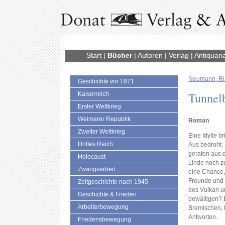
Start
|
Bücher
|
Autoren
|
Verlag
|
Antiquari
Neumann, Ri
Geschichte vor 1871
Tunnel
Kaiserreich
Erster Weltkrieg
Weimarer Republik
Roman
Zweiter Weltkrieg
Eine Idylle b
Drittes Reich
Aus bedroht. 
geraten aus d
Holocaust
Linde noch z
Zwangsarbeit
eine Chance
Freunde und
Zeitgeschichte nach 1945
des Vulkan um
Geschichte & Frieden
bewältigen? 
Arbeiterbewegung
Bremischen, 
Antworten.
Friedensbewegung