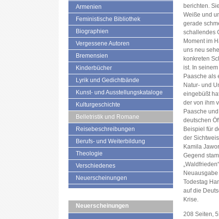
berichten. Si
Armenien
Weiße und uns
Feministische Bibliothek
gerade schme
Biographien
schallendes 
Moment im Ha
Vergessene Autoren
uns neu sehen
Bremensien
konkreten Sc
ist. In seine
Kinderbücher
Paasche als 
Lyrik und Gedichtbände
Natur- und Um
Kunst- und Ausstellungskataloge
eingebüßt ha
der von ihm 
Kulturgeschichte
Paasche und 
Belletristik und Romane
deutschen Öff
Reisebeschreibungen
Beispiel für
der Sichtwei
Berufs- und Weiterbildung
Kamila Jawor
Theologie
Gegend stamm
„Waldfrieden“
Verschiedenes
Neuausgabe 
Neuerscheinungen
Todestag Han
auf die Deuts
Krise.
Neuerscheinungen
208 Seiten, 