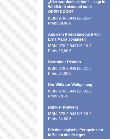
„Hier war doch nichts!“ – sagt in
Waldkirch niemand mehr –
ODER DOCH?
ISBN: 978-3-949116-25-4
Preis: 29.80 €
Aus dem Kriegstagebuch von
Erna Maria Johansen
ISBN: 978-3-949116-19-3
Preis: 12,80 €
Bedrohter Diskurs
ISBN: 978-3-949116-21-6
Preis: 24.80 €
Der Wille zur Weltgeltung
ISBN: 978-3-949116-32-2
Preis: 28.- €
Dunkler Konvent
ISBN: 978-3-949116-29-2
Preis: 14.80 €
Friedenslogische Perspektiven
in Zeiten des Krieges