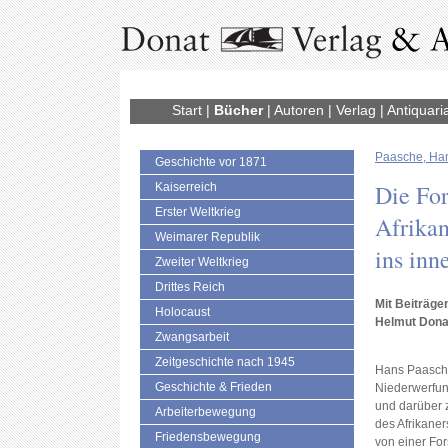
Start
|
Bücher
|
Autoren
|
Verlag
|
Antiquari
Paasche, Ha
Geschichte vor 1871
Die For
Kaiserreich
Erster Weltkrieg
Afrika
Weimarer Republik
ins inn
Zweiter Weltkrieg
Drittes Reich
Mit Beiträge
Holocaust
Helmut Dona
Zwangsarbeit
Zeitgeschichte nach 1945
Hans Paasche,
Geschichte & Frieden
Niederwerfun
und darüber z
Arbeiterbewegung
des Afrikan
Friedensbewegung
von einer Fo