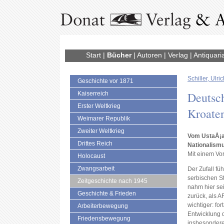
Start
|
Bücher
|
Autoren
|
Verlag
|
Antiquari
Schiller, Ulri
Geschichte vor 1871
Deutsc
Kaiserreich
Erster Weltkrieg
Kroate
Weimarer Republik
Zweiter Weltkrieg
Vom UstaÅ¡a
Drittes Reich
Nationalism
Mit einem Vo
Holocaust
Zwangsarbeit
Der Zufall fü
serbischen S
Zeitgeschichte nach 1945
nahm hier sei
Geschichte & Frieden
zurück, als 
wichtiger: fo
Arbeiterbewegung
Entwicklung d
Friedensbewegung
insbesondere 