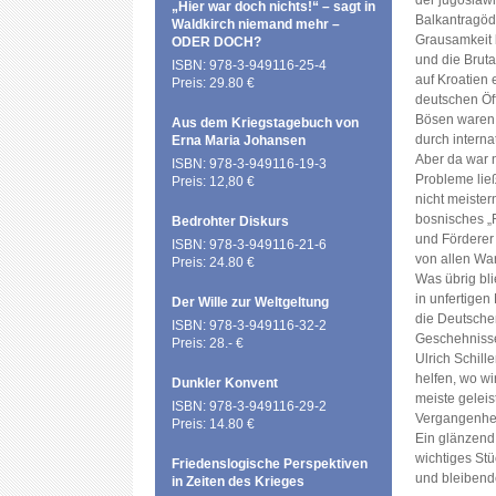
der jugoslaw
„Hier war doch nichts!“ – sagt in
Balkantragöd
Waldkirch niemand mehr –
Grausamkeit 
ODER DOCH?
und die Brutal
ISBN: 978-3-949116-25-4
auf Kroatien 
Preis: 29.80 €
deutschen Öff
Bösen waren 
Aus dem Kriegstagebuch von
durch intern
Erna Maria Johansen
Aber da war 
ISBN: 978-3-949116-19-3
Probleme lie
Preis: 12,80 €
nicht meister
bosnisches „
Bedrohter Diskurs
und Förderer
ISBN: 978-3-949116-21-6
von allen Wa
Preis: 24.80 €
Was übrig bl
in unfertigen
Der Wille zur Weltgeltung
die Deutschen
ISBN: 978-3-949116-32-2
Geschehnissen
Preis: 28.- €
Ulrich Schille
helfen, wo wi
Dunkler Konvent
meiste geleis
ISBN: 978-3-949116-29-2
Vergangenhei
Preis: 14.80 €
Ein glänzend
wichtiges Stü
Friedenslogische Perspektiven
und bleibend
in Zeiten des Krieges