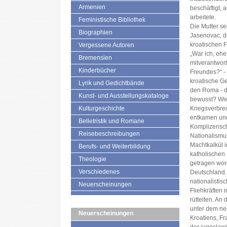
Armenien
beschäftigt, 
arbeitete.
Feministische Bibliothek
Die Mutter s
Biographien
Jasenovac, d
kroatischen 
Vergessene Autoren
„War ich, ehe
Bremensien
mitverantwor
Kinderbücher
Freundes?“ - 
kroatische G
Lyrik und Gedichtbände
den Roma - d
Kunst- und Ausstellungskataloge
bewusst? Wie
Kulturgeschichte
Kriegsverbre
entkamen und
Belletristik und Romane
Komplizenscha
Reisebeschreibungen
Nationalismus
Machtkalkül i
Berufs- und Weiterbildung
katholischen 
Theologie
getragen wor
Verschiedenes
Deutschland. 
nationalistis
Neuerscheinungen
Fliehkräften 
rüttelten. An
unter dem n
Neuerscheinungen
Kroatiens, Fr