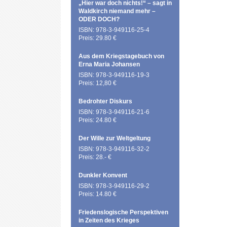
„Hier war doch nichts!“ – sagt in
Waldkirch niemand mehr –
ODER DOCH?
ISBN: 978-3-949116-25-4
Preis: 29.80 €
Aus dem Kriegstagebuch von
Erna Maria Johansen
ISBN: 978-3-949116-19-3
Preis: 12,80 €
Bedrohter Diskurs
ISBN: 978-3-949116-21-6
Preis: 24.80 €
Der Wille zur Weltgeltung
ISBN: 978-3-949116-32-2
Preis: 28.- €
Dunkler Konvent
ISBN: 978-3-949116-29-2
Preis: 14.80 €
Friedenslogische Perspektiven
in Zeiten des Krieges