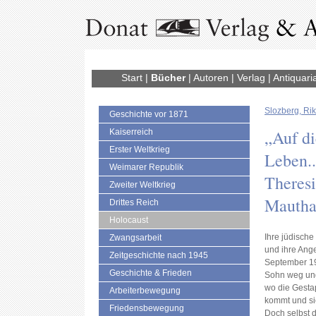
Start
|
Bücher
|
Autoren
|
Verlag
|
Antiquari
Slozberg, Ri
Geschichte vor 1871
„Auf di
Kaiserreich
Erster Weltkrieg
Leben..
Weimarer Republik
Theresi
Zweiter Weltkrieg
Mautha
Drittes Reich
Holocaust
Ihre jüdische
Zwangsarbeit
und ihre Ang
Zeitgeschichte nach 1945
September 19
Geschichte & Frieden
Sohn weg und
wo die Gestap
Arbeiterbewegung
kommt und sie
Friedensbewegung
Doch selbst 