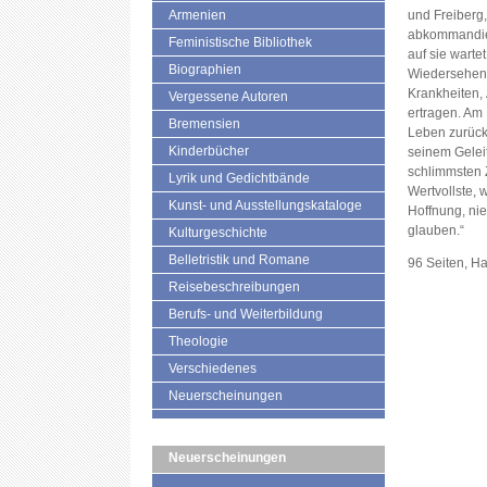
Armenien
und Freiberg
abkommandiert
Feministische Bibliothek
auf sie warte
Biographien
Wiedersehen h
Krankheiten,
Vergessene Autoren
ertragen. Am 
Bremensien
Leben zurück.
Kinderbücher
seinem Gelei
schlimmsten 
Lyrik und Gedichtbände
Wertvollste,
Kunst- und Ausstellungskataloge
Hoffnung, ni
glauben.“
Kulturgeschichte
Belletristik und Romane
96 Seiten, H
Reisebeschreibungen
Berufs- und Weiterbildung
Theologie
Verschiedenes
Neuerscheinungen
Neuerscheinungen