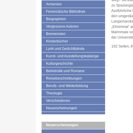
Weg? Mit etw
Armenien
zu Spaziergä
Ausführliche
Feministische Bibliothek
den umgestür
Biographien
Langemarckst
Vergessene Autoren
„Ehrenmal“ a
Mahnmale so
Bremensien
der Universitä
Kinderbücher
192 Seiten, 
Lyrik und Gedichtbände
Kunst- und Ausstellungskataloge
Kulturgeschichte
Belletristik und Romane
Reisebeschreibungen
Berufs- und Weiterbildung
Theologie
Verschiedenes
Neuerscheinungen
Neuerscheinungen