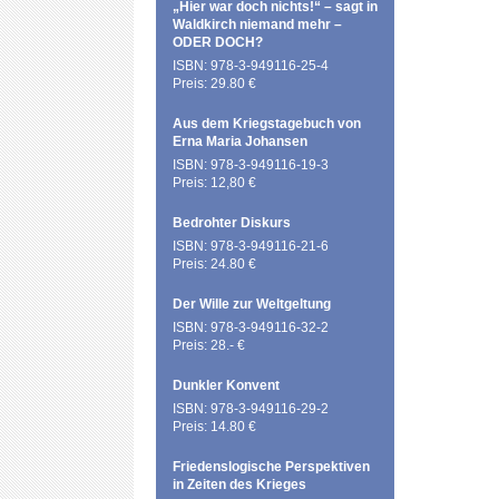
„Hier war doch nichts!“ – sagt in
Waldkirch niemand mehr –
ODER DOCH?
ISBN: 978-3-949116-25-4
Preis: 29.80 €
Aus dem Kriegstagebuch von
Erna Maria Johansen
ISBN: 978-3-949116-19-3
Preis: 12,80 €
Bedrohter Diskurs
ISBN: 978-3-949116-21-6
Preis: 24.80 €
Der Wille zur Weltgeltung
ISBN: 978-3-949116-32-2
Preis: 28.- €
Dunkler Konvent
ISBN: 978-3-949116-29-2
Preis: 14.80 €
Friedenslogische Perspektiven
in Zeiten des Krieges