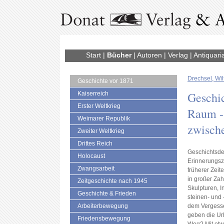
Start
|
Bücher
|
Autoren
|
Verlag
|
Antiquari
Drechsel, Wil
Geschichte vor 1871
Geschic
Kaiserreich
Erster Weltkrieg
Raum -
Weimarer Republik
zwisch
Zweiter Weltkrieg
Drittes Reich
Geschichtsde
Holocaust
Erinnerungsz
Zwangsarbeit
früherer Zeit
in großer Zah
Zeitgeschichte nach 1945
Skulpturen, I
Geschichte & Frieden
steinen- und 
Arbeiterbewegung
dem Vergess
geben die Ur
Friedensbewegung