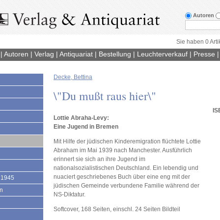
Autoren
Sie haben 0 Arti
|
Autoren
|
Verlag
|
Antiquariat
|
Bestellung
|
Leuchterverkauf
|
Presse
Decke, Bettina
1
\"Du mußt raus hier\"
IS
Lottie Abraha-Levy:
Eine Jugend in Bremen
Mit Hilfe der jüdischen Kinderemigration flüchtete Lottie
Abraham im Mai 1939 nach Manchester. Ausführlich
erinnert sie sich an ihre Jugend im
nationalsozialistischen Deutschland. Ein lebendig und
nuaciert geschriebenes Buch über eine eng mit der
 1945
jüdischen Gemeinde verbundene Familie während der
en
NS-Diktatur.
Softcover, 168 Seiten, einschl. 24 Seiten Bildteil