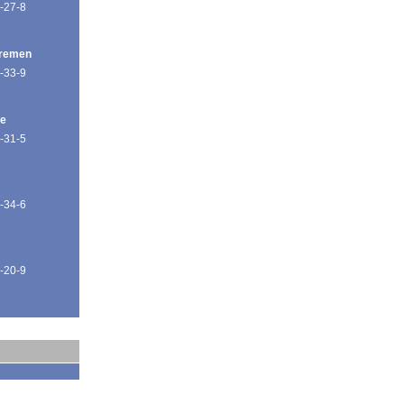
-27-8
Bremen
-33-9
de
-31-5
-34-6
-20-9