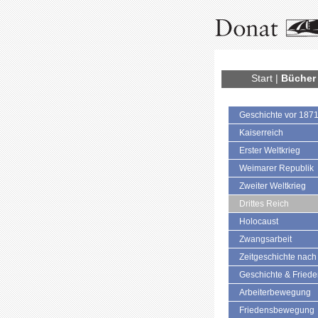
Start
|
Bücher
Geschichte vor 187
Kaiserreich
Erster Weltkrieg
Weimarer Republik
Zweiter Weltkrieg
Drittes Reich
Holocaust
Zwangsarbeit
Zeitgeschichte nach
Geschichte & Fried
Arbeiterbewegung
Friedensbewegung