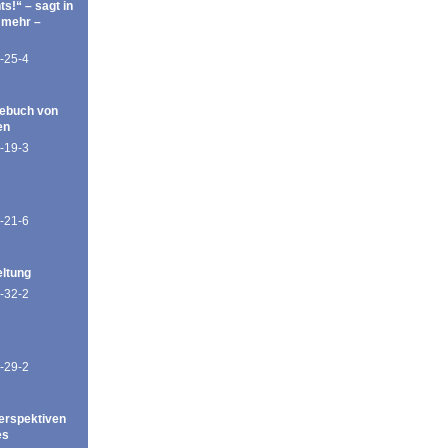
ts!“ – sagt in
 mehr –
-25-4
ebuch von
en
-19-3
-21-6
eltung
-32-2
-29-2
erspektiven
es