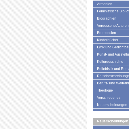
Armenien
Feministische Biblio
Biographien
Vergessene Autoren
Bremensien
Kinderbücher
Lyrik und Gedichtb
Kunst- und Ausstell
Kulturgeschichte
Belletristik und Ro
Reisebeschreibung
Berufs- und Weiterb
Theologie
Verschiedenes
Neuerscheinungen
Neuerscheinungen