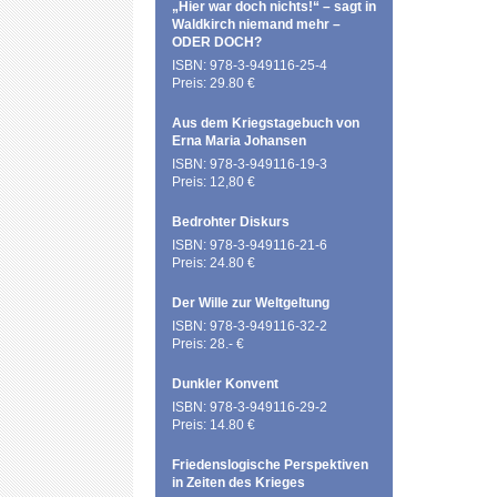
„Hier war doch nichts!“ – sagt in
Waldkirch niemand mehr –
ODER DOCH?
ISBN: 978-3-949116-25-4
Preis: 29.80 €
Aus dem Kriegstagebuch von
Erna Maria Johansen
ISBN: 978-3-949116-19-3
Preis: 12,80 €
Bedrohter Diskurs
ISBN: 978-3-949116-21-6
Preis: 24.80 €
Der Wille zur Weltgeltung
ISBN: 978-3-949116-32-2
Preis: 28.- €
Dunkler Konvent
ISBN: 978-3-949116-29-2
Preis: 14.80 €
Friedenslogische Perspektiven
in Zeiten des Krieges