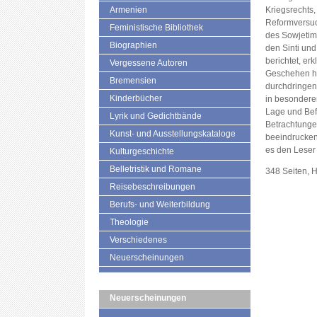
Armenien
Kriegsrechts
Reformversu
Feministische Bibliothek
des Sowjetim
Biographien
den Sinti und
berichtet, erk
Vergessene Autoren
Geschehen hi
Bremensien
durchdringen 
Kinderbücher
in besondere
Lage und Befi
Lyrik und Gedichtbände
Betrachtungen,
Kunst- und Ausstellungskataloge
beeindrucken
es den Leser 
Kulturgeschichte
Belletristik und Romane
348 Seiten, 
Reisebeschreibungen
Berufs- und Weiterbildung
Theologie
Verschiedenes
Neuerscheinungen
Neuerscheinungen