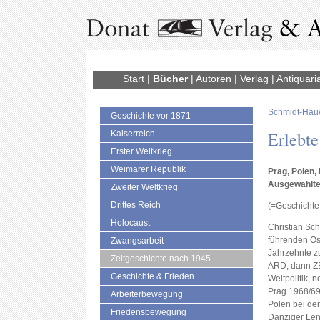
Start
|
Bücher
|
Autoren
|
Verlag
|
Antiquari
Schmidt-Häue
Geschichte vor 1871
Erlebte
Kaiserreich
Erster Weltkrieg
Weimarer Republik
Prag, Polen
Ausgewählte
Zweiter Weltkrieg
Drittes Reich
(=Geschichte 
Holocaust
Christian Sch
führenden Os
Zwangsarbeit
Jahrzehnte z
Zeitgeschichte nach 1945
ARD, dann ZE
Geschichte & Frieden
Weltpolitik, 
Prag 1968/69
Arbeiterbewegung
Polen bei der
Friedensbewegung
Danziger Len