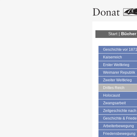
Start
|
Bücher
Geschichte vor 187
Kaiserreich
Erster Weltkrieg
Weimarer Republik
Zweiter Weltkrieg
Drittes Reich
Holocaust
Zwangsarbeit
Zeitgeschichte nach
Geschichte & Fried
Arbeiterbewegung
Friedensbewegung