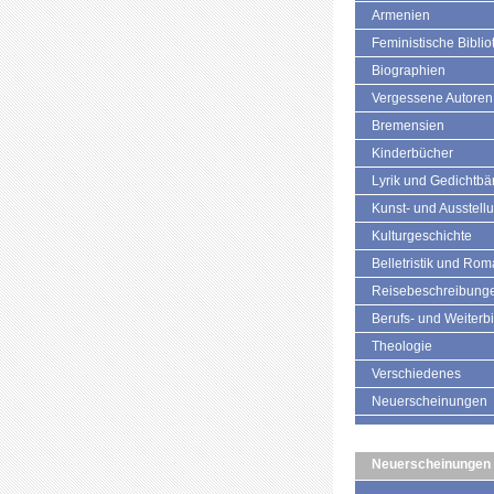
Armenien
Feministische Biblio
Biographien
Vergessene Autoren
Bremensien
Kinderbücher
Lyrik und Gedichtb
Kunst- und Ausstell
Kulturgeschichte
Belletristik und Ro
Reisebeschreibung
Berufs- und Weiterb
Theologie
Verschiedenes
Neuerscheinungen
Neuerscheinungen