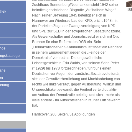
Zuchthaus Sonnenburg/Neumark entsteht 1942 seine
IS
heimlich geschriebene Biografie „Auf halbem Wege“.
thek
Nach seiner Befreiung 1945 beteiligt er sich in
Hannover am Wiederaufbau der KPD, bricht 1948 mit
der Partei im Zuge der Zwangsvereinigung von KPD
und SPD zur SED in der sowjetischen Besatzungszone.
Als Gewerkschafter und Journalist setzt er sich mit Otto
Brenner für eine Reform des DGB ein. Sein
„Demokratischer Anti-Kommunismus“ findet ein Pendant
ände
in seinem Engagement gegen die „Feinde der
ungskataloge
Demokratie“ von rechts. Die ungewöhnliche
Lebensgeschichte Edu Walds, von seinem Sohn Peter
(* 1929) bis 1978 fortgeschrieben, führt uns einen
mane
Deutschen vor Augen, der, zunächst Sozialrevolutionär,
en
sich der Gewaltverherrlichung und Machtanbetung von
rechts wie links versagt, gegen Ausbeutung, Willkür und
ildung
Ungerechtigkeit gewandt, die Freiheit verteidigt, aktiv
am Aufbau der Demokratie beteiligt und sich - mehr als
viele andere - im Aufrechtstehen in rauher Luft bewährt
hat.
Hardcover, 208 Seiten, 51 Abbildungen