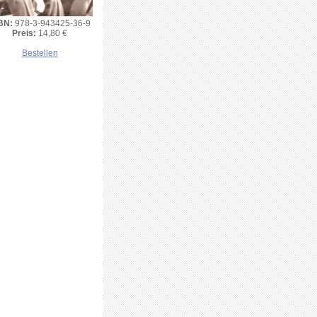
BN:
978-3-943425-36-9
Preis:
14,80 €
Bestellen