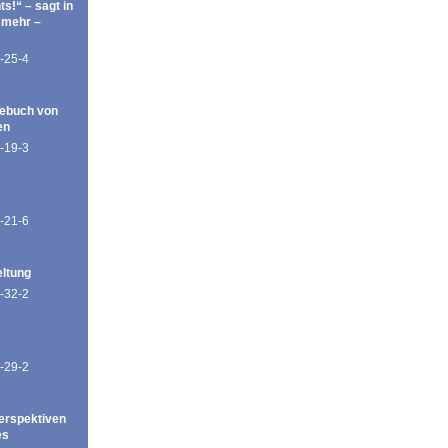
ts!“ – sagt in
 mehr –
-25-4
ebuch von
en
-19-3
-21-6
eltung
-32-2
-29-2
erspektiven
es