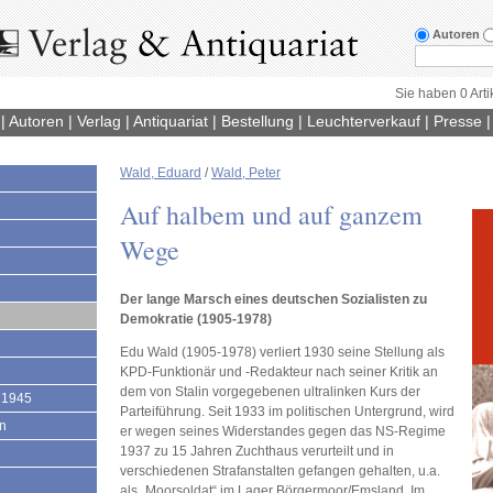
Autoren
Sie haben 0 Arti
|
Autoren
|
Verlag
|
Antiquariat
|
Bestellung
|
Leuchterverkauf
|
Presse
Wald, Eduard
/
Wald, Peter
1
Auf halbem und auf ganzem
Wege
Der lange Marsch eines deutschen Sozialisten zu
Demokratie (1905-1978)
Edu Wald (1905-1978) verliert 1930 seine Stellung als
KPD-Funktionär und -Redakteur nach seiner Kritik an
dem von Stalin vorgegebenen ultralinken Kurs der
 1945
Parteiführung. Seit 1933 im politischen Untergrund, wird
en
er wegen seines Widerstandes gegen das NS-Regime
1937 zu 15 Jahren Zuchthaus verurteilt und in
verschiedenen Strafanstalten gefangen gehalten, u.a.
als „Moorsoldat“ im Lager Börgermoor/Emsland. Im