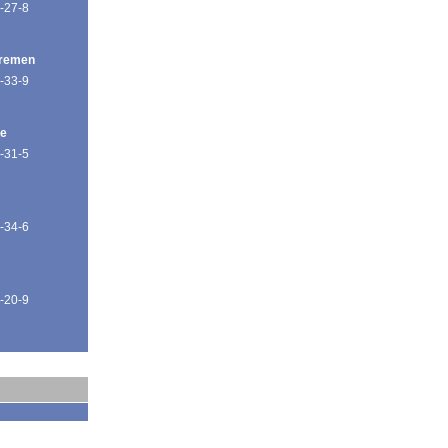
-27-8
Bremen
-33-9
de
-31-5
-34-6
-20-9