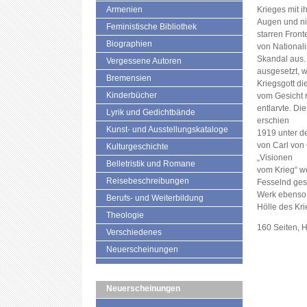
Armenien
Krieges mit 
Augen und ni
Feministische Bibliothek
starren Fron
Biographien
von Nationali
Skandal aus.
Vergessene Autoren
ausgesetzt, 
Bremensien
Kriegsgott d
Kinderbücher
vom Gesicht 
entlarvte. Di
Lyrik und Gedichtbände
erschien
Kunst- und Ausstellungskataloge
1919 unter de
von Carl von
Kulturgeschichte
„Visionen
Belletristik und Romane
vom Krieg“ we
Reisebeschreibungen
Fesselnd gesc
Werk ebenso u
Berufs- und Weiterbildung
Hölle des Kri
Theologie
160 Seiten, 
Verschiedenes
Neuerscheinungen
Neuerscheinungen