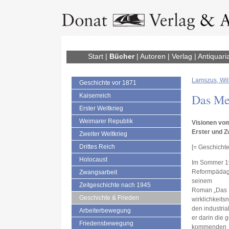
Start
|
Bücher
|
Autoren
|
Verlag
|
Antiquari
Lamszus, Wi
Geschichte vor 1871
Das Me
Kaiserreich
Erster Weltkrieg
Weimarer Republik
Visionen vo
Erster und Zw
Zweiter Weltkrieg
Drittes Reich
[= Geschichte
Holocaust
Im Sommer 19
Reformpädago
Zwangsarbeit
seinem
Zeitgeschichte nach 1945
Roman „Das 
Geschichte & Frieden
wirklichkeits
den industrial
Arbeiterbewegung
er darin die
Friedensbewegung
kommenden