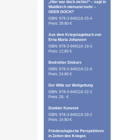
„Hier war doch nichts!“ – sagt in
Waldkirch niemand mehr –
ODER DOCH?
ISBN: 978-3-949116-25-4
Preis: 29.80 €
Aus dem Kriegstagebuch von
Erna Maria Johansen
ISBN: 978-3-949116-19-3
Preis: 12,80 €
Bedrohter Diskurs
ISBN: 978-3-949116-21-6
Preis: 24.80 €
Der Wille zur Weltgeltung
ISBN: 978-3-949116-32-2
Preis: 28.- €
Dunkler Konvent
ISBN: 978-3-949116-29-2
Preis: 14.80 €
Friedenslogische Perspektiven
in Zeiten des Krieges