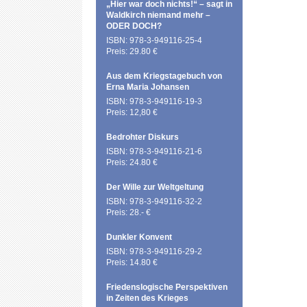
„Hier war doch nichts!“ – sagt in
Waldkirch niemand mehr –
ODER DOCH?
ISBN: 978-3-949116-25-4
Preis: 29.80 €
Aus dem Kriegstagebuch von
Erna Maria Johansen
ISBN: 978-3-949116-19-3
Preis: 12,80 €
Bedrohter Diskurs
ISBN: 978-3-949116-21-6
Preis: 24.80 €
Der Wille zur Weltgeltung
ISBN: 978-3-949116-32-2
Preis: 28.- €
Dunkler Konvent
ISBN: 978-3-949116-29-2
Preis: 14.80 €
Friedenslogische Perspektiven
in Zeiten des Krieges