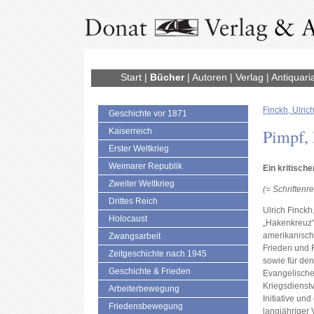
Start
|
Bücher
|
Autoren
|
Verlag
|
Antiquari
Finckh, Ulric
Geschichte vor 1871
Pimpf, 
Kaiserreich
Erster Weltkrieg
Weimarer Republik
Ein kritisch
Zweiter Weltkrieg
(= Schriftenr
Drittes Reich
Ulrich Finck
Holocaust
„Hakenkreuz“ 
amerikanische
Zwangsarbeit
Frieden und 
Zeitgeschichte nach 1945
sowie für den
Geschichte & Frieden
Evangelische
Kriegsdienst
Arbeiterbewegung
Initiative un
Friedensbewegung
langjähriger 