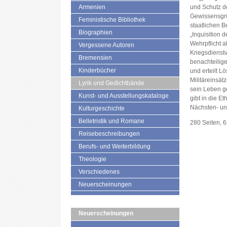
Armenien
und Schutz d
Gewissensgrün
Feministische Bibliothek
staatlichen B
Biographien
„Inquisition 
Wehrpflicht a
Vergessene Autoren
Kriegsdienst
Bremensien
benachteilige
Kinderbücher
und erteilt L
Militäreinsät
Lyrik und Gedichtbände
sein Leben ge
Kunst- und Ausstellungskataloge
gibt in die E
Nächsten- und
Kulturgeschichte
Belletristik und Romane
280 Seiten, 
Reisebeschreibungen
Berufs- und Weiterbildung
Theologie
Verschiedenes
Neuerscheinungen
Neuerscheinungen