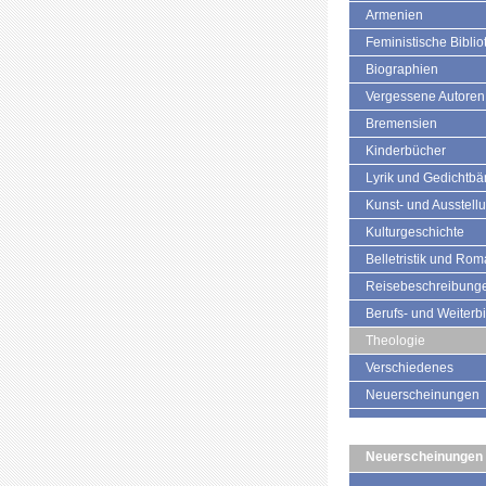
Armenien
Feministische Biblio
Biographien
Vergessene Autoren
Bremensien
Kinderbücher
Lyrik und Gedichtb
Kunst- und Ausstell
Kulturgeschichte
Belletristik und Ro
Reisebeschreibung
Berufs- und Weiterb
Theologie
Verschiedenes
Neuerscheinungen
Neuerscheinungen