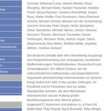
Schmalz, Ekkehard Lentz, Markus Meckel, Klaus
Moegling, Michael Müller, Karsten Packeiser, Heribert
thek
Prantl, Georg Rammer, Clemens Ronnefeldt, Jürgen
Rose, Walter Ruffler, Paul Russmann, Hans-Eberhard
Scherer, Michael Schmid, Michael von der Schulenburg,
Joachim Schuster, Peter Sörgel, Heike Springhart,
Otmar Steinbicker, Michael Steiner, Johano Strasser,
Hermann Theisen, Bernhard Trautvetter, Günter
Verheugen, Hermann Vinke, Kathrin Vogler, Sahra
ände
Wagenknecht, Max Weber, Wolfram Wette, Angelika
ungskataloge
Wilmen, Andreas Zumach
Die deutsche Debatte über den Ukrainekrieg ist geprägt
mane
von Kriegsbefürwortung und -propaganda, vermehrten
Waffenlieferungen, Feindbilddenken, Russenfurcht und
en
Schwertglauben. Ein offener Diskurs, der die
ildung
unterschiedlichen Auffassungen und gegensätzlichen
Argumente gleichberichtigt nebeneinander zur Sprache
bringt, findet nicht statt. In den großen Zeitungen, im
Rundfunk und im Fernsehen sind nur selten
Standpunkte vertreten, die dem Mainstream
widersprechen und der Haltung großer
Bevölkerungskreise eine Stimme geben.
Insgesamt 57 Autorinnen und Autoren (u. a Franz Alt,
Detlef Bald, Peter Brandt, Maria Buchwitz, Peter Bürger,