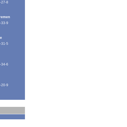
-27-8
Bremen
-33-9
de
-31-5
-34-6
-20-9