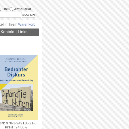
Titel
Antiquariat
kel in Ihrem
Warenkorb
|
Kontakt
|
Links
BN:
978-3-949116-21-6
Preis:
24.80 €