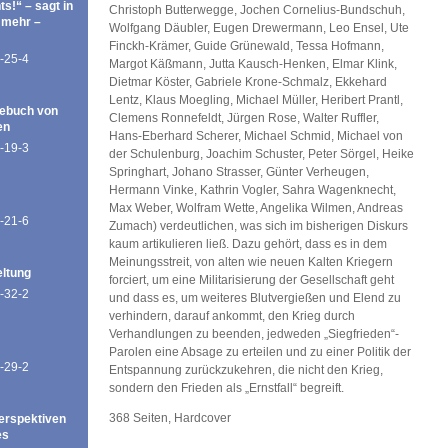
ts!“ – sagt in
Christoph Butterwegge, Jochen Cornelius-Bundschuh,
 mehr –
Wolfgang Däubler, Eugen Drewermann, Leo Ensel, Ute
Finckh-Krämer, Guide Grünewald, Tessa Hofmann,
-25-4
Margot Käßmann, Jutta Kausch-Henken, Elmar Klink,
Dietmar Köster, Gabriele Krone-Schmalz, Ekkehard
Lentz, Klaus Moegling, Michael Müller, Heribert Prantl,
ebuch von
Clemens Ronnefeldt, Jürgen Rose, Walter Ruffler,
en
Hans-Eberhard Scherer, Michael Schmid, Michael von
-19-3
der Schulenburg, Joachim Schuster, Peter Sörgel, Heike
Springhart, Johano Strasser, Günter Verheugen,
Hermann Vinke, Kathrin Vogler, Sahra Wagenknecht,
Max Weber, Wolfram Wette, Angelika Wilmen, Andreas
-21-6
Zumach) verdeutlichen, was sich im bisherigen Diskurs
kaum artikulieren ließ. Dazu gehört, dass es in dem
Meinungsstreit, von alten wie neuen Kalten Kriegern
eltung
forciert, um eine Militarisierung der Gesellschaft geht
-32-2
und dass es, um weiteres Blutvergießen und Elend zu
verhindern, darauf ankommt, den Krieg durch
Verhandlungen zu beenden, jedweden „Siegfrieden“-
Parolen eine Absage zu erteilen und zu einer Politik der
-29-2
Entspannung zurückzukehren, die nicht den Krieg,
sondern den Frieden als „Ernstfall“ begreift.
368 Seiten, Hardcover
erspektiven
es