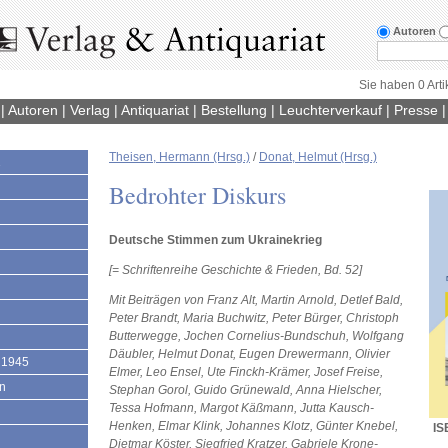
Autoren
Sie haben 0 Arti
|
Autoren
|
Verlag
|
Antiquariat
|
Bestellung
|
Leuchterverkauf
|
Presse
Theisen, Hermann (Hrsg.)
/
Donat, Helmut (Hrsg.)
1
Bedrohter Diskurs
Deutsche Stimmen zum Ukrainekrieg
[= Schriftenreihe Geschichte & Frieden, Bd. 52]
Mit Beiträgen von Franz Alt, Martin Arnold, Detlef Bald,
Peter Brandt, Maria Buchwitz, Peter Bürger, Christoph
Butterwegge, Jochen Cornelius-Bundschuh, Wolfgang
Däubler, Helmut Donat, Eugen Drewermann, Olivier
 1945
Elmer, Leo Ensel, Ute Finckh-Krämer, Josef Freise,
en
Stephan Gorol, Guido Grünewald, Anna Hielscher,
Tessa Hofmann, Margot Käßmann, Jutta Kausch-
Henken, Elmar Klink, Johannes Klotz, Günter Knebel,
IS
Dietmar Köster, Siegfried Kratzer, Gabriele Krone-