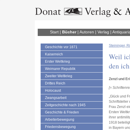
Start
|
Bücher
|
Autoren
|
Verlag
|
Antiquari
Steininger, Ri
Geschichte vor 1871
Weil ic
Kaiserreich
Erster Weltkrieg
den ich
Weimarer Republik
Zweiter Weltkrieg
Zenzl und E
Drittes Reich
[= Schriftenr
Holocaust
„Glück und Fr
Zwangsarbeit
Schriftstelle
Zeitgeschichte nach 1945
Frau Zenzl ein
Ersten Weltkr
Geschichte & Frieden
ihrer antimil
Arbeiterbewegung
1918 beteilig
Friedensbewegung
in Bayern und