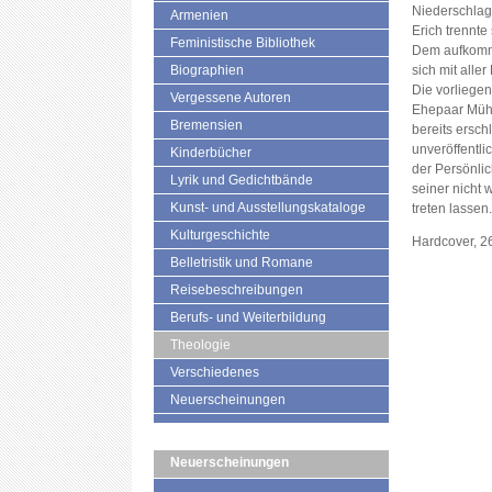
Niederschlagu
Armenien
Erich trennte
Feministische Bibliothek
Dem aufkomm
Biographien
sich mit aller
Die vorliegen
Vergessene Autoren
Ehepaar Müh
Bremensien
bereits ersch
unveröffentli
Kinderbücher
der Persönli
Lyrik und Gedichtbände
seiner nicht 
Kunst- und Ausstellungskataloge
treten lassen.
Kulturgeschichte
Hardcover, 2
Belletristik und Romane
Reisebeschreibungen
Berufs- und Weiterbildung
Theologie
Verschiedenes
Neuerscheinungen
Neuerscheinungen