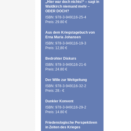
„Hier war doch nichts!“ – sagt in
Waldkirch niemand mehr –
ODER DOCH?
ISBN: 978-3-949116-25-4
Preis: 29.80 €
Aus dem Kriegstagebuch von
Erna Maria Johansen
ISBN: 978-3-949116-19-3
Preis: 12,80 €
Bedrohter Diskurs
ISBN: 978-3-949116-21-6
Preis: 24.80 €
Der Wille zur Weltgeltung
ISBN: 978-3-949116-32-2
Preis: 28.- €
Dunkler Konvent
ISBN: 978-3-949116-29-2
Preis: 14.80 €
Friedenslogische Perspektiven
in Zeiten des Krieges