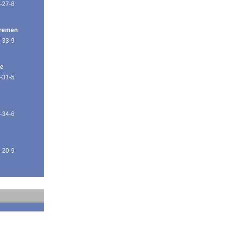
-27-8
Bremen
-33-9
de
-31-5
-34-6
-20-9