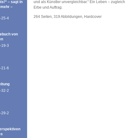
ts!“ – sagt in
und als Künstler unvergleichbar.“ Ein Leben – zugleich
 mehr –
Erbe und Auftrag.
264 Seiten, 319 Abbildungen, Hardcover
-25-4
ebuch von
en
-19-3
-21-6
eltung
-32-2
-29-2
erspektiven
es