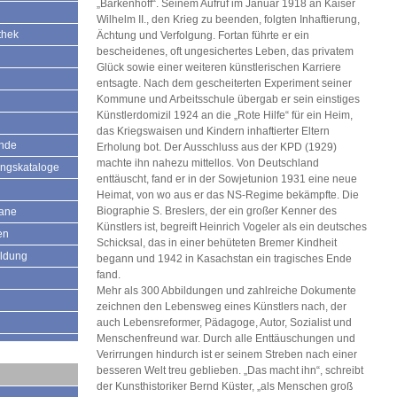
„Barkenhoff“. Seinem Aufruf im Januar 1918 an Kaiser
Wilhelm II., den Krieg zu beenden, folgten Inhaftierung,
thek
Ächtung und Verfolgung. Fortan führte er ein
bescheidenes, oft ungesichertes Leben, das privatem
Glück sowie einer weiteren künstlerischen Karriere
entsagte. Nach dem gescheiterten Experiment seiner
Kommune und Arbeitsschule übergab er sein einstiges
Künstlerdomizil 1924 an die „Rote Hilfe“ für ein Heim,
das Kriegswaisen und Kindern inhaftierter Eltern
ände
Erholung bot. Der Ausschluss aus der KPD (1929)
machte ihn nahezu mittellos. Von Deutschland
ungskataloge
enttäuscht, fand er in der Sowjetunion 1931 eine neue
Heimat, von wo aus er das NS-Regime bekämpfte. Die
Biographie S. Breslers, der ein großer Kenner des
mane
Künstlers ist, begreift Heinrich Vogeler als ein deutsches
en
Schicksal, das in einer behüteten Bremer Kindheit
ildung
begann und 1942 in Kasachstan ein tragisches Ende
fand.
Mehr als 300 Abbildungen und zahlreiche Dokumente
zeichnen den Lebensweg eines Künstlers nach, der
auch Lebensreformer, Pädagoge, Autor, Sozialist und
Menschenfreund war. Durch alle Enttäuschungen und
Verirrungen hindurch ist er seinem Streben nach einer
besseren Welt treu geblieben. „Das macht ihn“, schreibt
der Kunsthistoriker Bernd Küster, „als Menschen groß