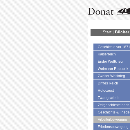
Start
|
Bücher
Geschichte vor 187
Kaiserreich
Erster Weltkrieg
Weimarer Republik
Zweiter Weltkrieg
Drittes Reich
Holocaust
Zwangsarbeit
Zeitgeschichte nach
Geschichte & Fried
Arbeiterbewegung
Friedensbewegung