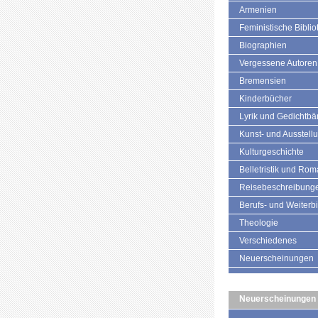
Armenien
Feministische Biblio
Biographien
Vergessene Autoren
Bremensien
Kinderbücher
Lyrik und Gedichtb
Kunst- und Ausstell
Kulturgeschichte
Belletristik und Ro
Reisebeschreibung
Berufs- und Weiterb
Theologie
Verschiedenes
Neuerscheinungen
Neuerscheinungen