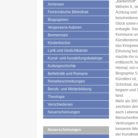
„Barkenhoff“.
Armenien
Wilhelm II., 
Feministische Bibliothek
Ächtung und V
bescheidenes
Biographien
Glück sowie e
Vergessene Autoren
entsagte. Na
Kommune und 
Bremensien
Künstlerdomiz
Kinderbücher
das Kriegswai
Lyrik und Gedichtbände
Erholung bot
machte ihn n
Kunst- und Ausstellungskataloge
enttäuscht, f
Kulturgeschichte
Heimat, von 
Biographie S.
Belletristik und Romane
Künstlers ist
Reisebeschreibungen
Schicksal, da
Berufs- und Weiterbildung
begann und 1
fand.
Theologie
Mehr als 300
Verschiedenes
zeichnen den
Neuerscheinungen
auch Lebensr
Menschenfreu
Verirrungen h
besseren Welt
Neuerscheinungen
der Kunsthist