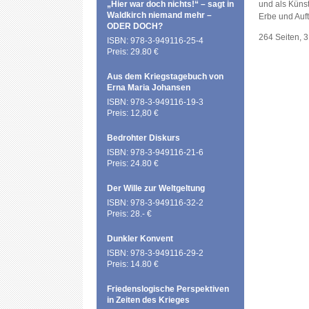
„Hier war doch nichts!“ – sagt in
und als Künst
Waldkirch niemand mehr –
Erbe und Auft
ODER DOCH?
264 Seiten, 
ISBN: 978-3-949116-25-4
Preis: 29.80 €
Aus dem Kriegstagebuch von
Erna Maria Johansen
ISBN: 978-3-949116-19-3
Preis: 12,80 €
Bedrohter Diskurs
ISBN: 978-3-949116-21-6
Preis: 24.80 €
Der Wille zur Weltgeltung
ISBN: 978-3-949116-32-2
Preis: 28.- €
Dunkler Konvent
ISBN: 978-3-949116-29-2
Preis: 14.80 €
Friedenslogische Perspektiven
in Zeiten des Krieges