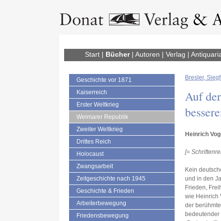
Start
|
Bücher
|
Autoren
|
Verlag
|
Antiquari
Bresler, Siegf
Geschichte vor 1871
Auf der
Kaiserreich
Erster Weltkrieg
bessere
Weimarer Republik
Zweiter Weltkrieg
Heinrich Vog
Drittes Reich
[= Schriftenr
Holocaust
Zwangsarbeit
Kein deutsche
Zeitgeschichte nach 1945
und in den J
Frieden, Frei
Geschichte & Frieden
wie Heinrich
Arbeiterbewegung
der berühmtes
bedeutender 
Friedensbewegung