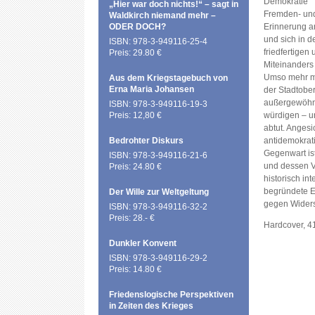
Demokratie‘“ 
„Hier war doch nichts!“ – sagt in
Fremden- und
Waldkirch niemand mehr –
ODER DOCH?
Erinnerung a
und sich in 
ISBN: 978-3-949116-25-4
friedfertige
Preis: 29.80 €
Miteinanders 
Umso mehr mu
Aus dem Kriegstagebuch von
Erna Maria Johansen
der Stadtober
außergewöhn
ISBN: 978-3-949116-19-3
Preis: 12,80 €
würdigen – u
abtut. Angesic
Bedrohter Diskurs
antidemokrat
Gegenwart is
ISBN: 978-3-949116-21-6
und dessen V
Preis: 24.80 €
historisch in
begründete E
Der Wille zur Weltgeltung
gegen Widerst
ISBN: 978-3-949116-32-2
Preis: 28.- €
Hardcover, 4
Dunkler Konvent
ISBN: 978-3-949116-29-2
Preis: 14.80 €
Friedenslogische Perspektiven
in Zeiten des Krieges