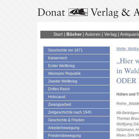
Start
|
Bücher
|
Autoren
|
Verlag
|
Antiquari
Wette, Wolfra
Geschichte vor 1871
„Hier w
Kaiserreich
Erster Weltkrieg
in Wal
Weimarer Republik
ODER
Zweiter Weltkrieg
Drittes Reich
Höhen und Ti
Holocaust
Reihe „Waldki
Zwangsarbeit
Zeitgeschichte nach 1945
Mit Beiträgen
Thomas Braun
Geschichte & Frieden
Wolfgang Däs
Arbeiterbewegung
Götzmann, He
Maier, Dirk M
Friedensbewegung