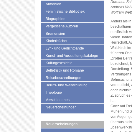
Dorothea Sch
Armenien
Andreas Voßk
Feministische Bibliothek
Wolfram Wett
Biographien
Anders als i
Vergessene Autoren
beschäftigen 
nordöstlich v
Bremensien
vielen Jahre
Kinderbücher
Herrschaft. A
Waldkirch im
Lyrik und Gedichtbände
früheren Obe
Kunst- und Ausstellungskataloge
„großer Beitr
Kulturgeschichte
bezeichnet, f
Darstellung. 
Belletristik und Romane
Verdrängens o
Reisebeschreibungen
Sehnsucht na
verdeutlicht,
Berufs- und Weiterbildung
doch nichts!
Theologie
Zuspruch es 
Verschiedenes
hat.
Ganz auf Frei
Neuerscheinungen
Mühen und Sch
von Augen gef
überaus aktiv
Neuerscheinungen
„Ideenwerkst