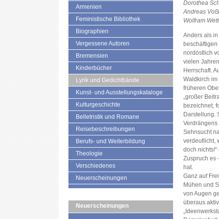
Dorothea Sch
Armenien
Andreas Voßk
Feministische Bibliothek
Wolfram Wett
Biographien
Anders als i
Vergessene Autoren
beschäftigen 
nordöstlich v
Bremensien
vielen Jahre
Kinderbücher
Herrschaft. A
Waldkirch im
Lyrik und Gedichtbände
früheren Obe
Kunst- und Ausstellungskataloge
„großer Beitr
Kulturgeschichte
bezeichnet, f
Darstellung. 
Belletristik und Romane
Verdrängens o
Reisebeschreibungen
Sehnsucht na
verdeutlicht,
Berufs- und Weiterbildung
doch nichts!
Theologie
Zuspruch es 
Verschiedenes
hat.
Ganz auf Frei
Neuerscheinungen
Mühen und Sch
von Augen gef
überaus aktiv
Neuerscheinungen
„Ideenwerkst