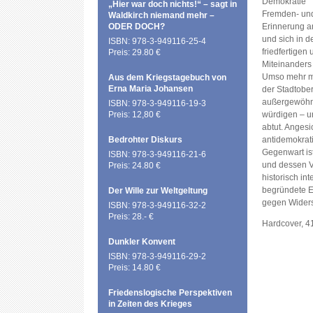
Demokratie‘“ 
„Hier war doch nichts!“ – sagt in
Fremden- und
Waldkirch niemand mehr –
ODER DOCH?
Erinnerung a
und sich in 
ISBN: 978-3-949116-25-4
friedfertige
Preis: 29.80 €
Miteinanders 
Umso mehr mu
Aus dem Kriegstagebuch von
Erna Maria Johansen
der Stadtober
außergewöhn
ISBN: 978-3-949116-19-3
Preis: 12,80 €
würdigen – u
abtut. Angesic
Bedrohter Diskurs
antidemokrat
Gegenwart is
ISBN: 978-3-949116-21-6
und dessen V
Preis: 24.80 €
historisch in
begründete E
Der Wille zur Weltgeltung
gegen Widerst
ISBN: 978-3-949116-32-2
Preis: 28.- €
Hardcover, 4
Dunkler Konvent
ISBN: 978-3-949116-29-2
Preis: 14.80 €
Friedenslogische Perspektiven
in Zeiten des Krieges