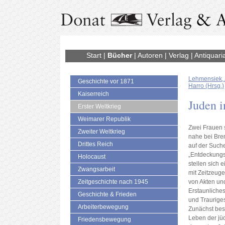
Start
|
Bücher
|
Autoren
|
Verlag
|
Antiquari
Lehmensiek,
Geschichte vor 1871
Harro (Hrsg.)
Kaiserreich
Juden 
Erster Weltkrieg
Weimarer Republik
Zwei Frauen 
Zweiter Weltkrieg
nahe bei Bre
Drittes Reich
auf der Such
„Entdeckungs
Holocaust
stellen sich
Zwangsarbeit
mit Zeitzeug
Zeitgeschichte nach 1945
von Akten und
Erstaunliche
Geschichte & Frieden
und Traurige
Arbeiterbewegung
Zunächst bes
Leben der jü
Friedensbewegung