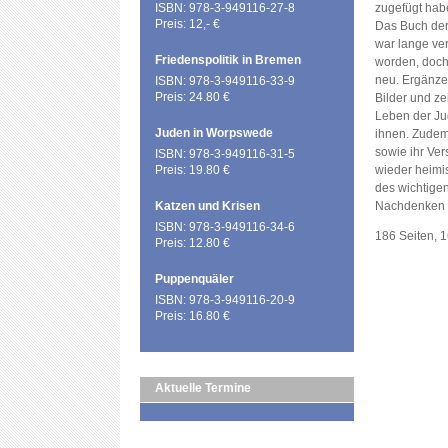
ISBN: 978-3-949116-27-8
zugefügt hab
Preis: 12,- €
Das Buch der
war lange ver
Friedenspolitik in Bremen
worden, doch
neu. Ergänze
ISBN: 978-3-949116-33-9
Preis: 24.80 €
Bilder und z
Leben der J
Juden in Worpswede
ihnen. Zudem 
sowie ihr Ver
ISBN: 978-3-949116-31-5
Preis: 19.80 €
wieder heimi
des wichtige
Katzen und Krisen
Nachdenken 
ISBN: 978-3-949116-34-6
186 Seiten, 
Preis: 12.80 €
Puppenquäler
ISBN: 978-3-949116-20-9
Preis: 16.80 €
Aktuelle Termine