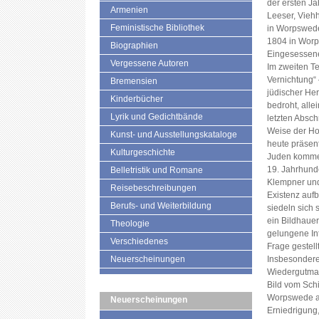
der ersten J
Armenien
Leeser, Viehh
Feministische Bibliothek
in Worpswede,
1804 in Worp
Biographien
Eingesessene 
Vergessene Autoren
Im zweiten Te
Vernichtung“ 
Bremensien
jüdischer Herk
Kinderbücher
bedroht, all
Lyrik und Gedichtbände
letzten Abschn
Weise der Hol
Kunst- und Ausstellungskataloge
heute präsent
Kulturgeschichte
Juden komme
19. Jahrhund
Belletristik und Romane
Klempner und
Reisebeschreibungen
Existenz auf
Berufs- und Weiterbildung
siedeln sich s
ein Bildhaue
Theologie
gelungene In
Verschiedenes
Frage gestell
Neuerscheinungen
Insbesondere
Wiedergutmac
Bild vom Schi
Worpswede an
Neuerscheinungen
Erniedrigung