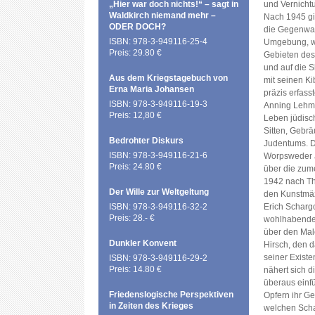
„Hier war doch nichts!“ – sagt in
und Vernicht
Waldkirch niemand mehr –
Nach 1945 gi
ODER DOCH?
die Gegenwart
ISBN: 978-3-949116-25-4
Umgebung, wi
Preis: 29.80 €
Gebieten des 
und auf die S
Aus dem Kriegstagebuch von
mit seinen Ki
Erna Maria Johansen
präzis erfasst
ISBN: 978-3-949116-19-3
Anning Lehmen
Preis: 12,80 €
Leben jüdisc
Sitten, Gebrä
Bedrohter Diskurs
Judentums. Da
ISBN: 978-3-949116-21-6
Worpsweder 
Preis: 24.80 €
über die zum
1942 nach Th
Der Wille zur Weltgeltung
den Kunstmäz
ISBN: 978-3-949116-32-2
Erich Scharg
Preis: 28.- €
wohlhabenden
über den Male
Dunkler Konvent
Hirsch, den 
seiner Existe
ISBN: 978-3-949116-29-2
Preis: 14.80 €
nähert sich d
überaus einf
Friedenslogische Perspektiven
Opfern ihr Ges
in Zeiten des Krieges
welchen Schad