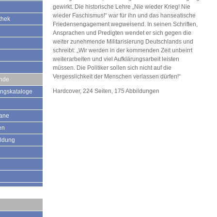
gewirkt. Die historische Lehre „Nie wieder Krieg! Nie
wieder Faschismus!“ war für ihn und das hanseatische
thek
Friedensengagement wegweisend. In seinen Schriften,
Ansprachen und Predigten wendet er sich gegen die
weiter zunehmende Militarisierung Deutschlands und
schreibt: „Wir werden in der kommenden Zeit unbeirrt
weiterarbeiten und viel Aufklärungsarbeit leisten
müssen. Die Politiker sollen sich nicht auf die
Vergesslichkeit der Menschen verlassen dürfen!“
ände
Hardcover, 224 Seiten, 175 Abbildungen
ungskataloge
mane
en
ildung