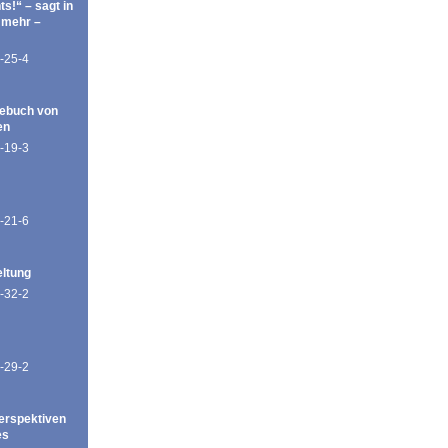
ts!“ – sagt in
 mehr –
-25-4
ebuch von
en
-19-3
-21-6
eltung
-32-2
-29-2
erspektiven
es