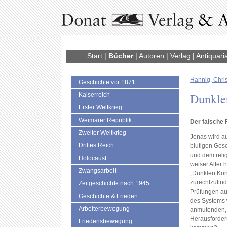
Start
|
Bücher
|
Autoren
|
Verlag
|
Antiquari
Hannig, Chris
Geschichte vor 1871
Dunkle
Kaiserreich
Erster Weltkrieg
Weimarer Republik
Der falsche
Zweiter Weltkrieg
Jonas wird a
Drittes Reich
blutigen Gesch
und dem relig
Holocaust
weiser Alter h
Zwangsarbeit
„Dunklen Kon
zurechtzufind
Zeitgeschichte nach 1945
Prüfungen au
Geschichte & Frieden
des Systems w
Arbeiterbewegung
anmutenden, 
Herausforderu
Friedensbewegung