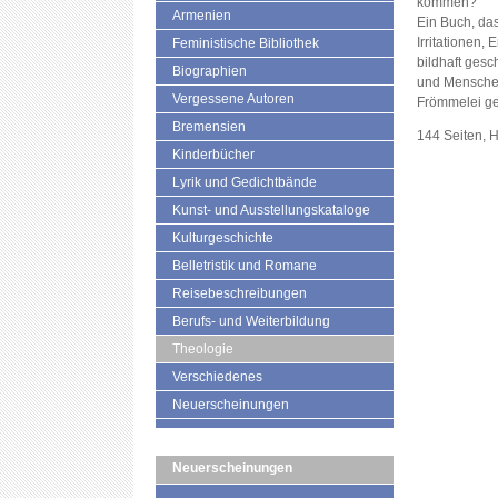
kommen?
Armenien
Ein Buch, das
Irritationen,
Feministische Bibliothek
bildhaft gesc
Biographien
und Menschen
Vergessene Autoren
Frömmelei g
Bremensien
144 Seiten, 
Kinderbücher
Lyrik und Gedichtbände
Kunst- und Ausstellungskataloge
Kulturgeschichte
Belletristik und Romane
Reisebeschreibungen
Berufs- und Weiterbildung
Theologie
Verschiedenes
Neuerscheinungen
Neuerscheinungen