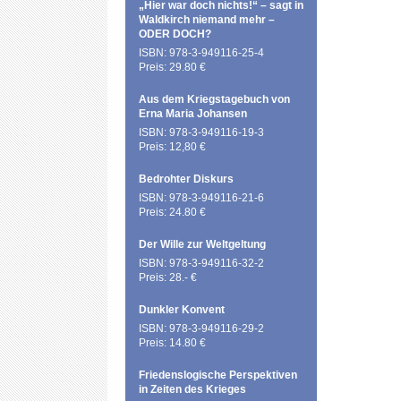
„Hier war doch nichts!“ – sagt in
Waldkirch niemand mehr –
ODER DOCH?
ISBN: 978-3-949116-25-4
Preis: 29.80 €
Aus dem Kriegstagebuch von
Erna Maria Johansen
ISBN: 978-3-949116-19-3
Preis: 12,80 €
Bedrohter Diskurs
ISBN: 978-3-949116-21-6
Preis: 24.80 €
Der Wille zur Weltgeltung
ISBN: 978-3-949116-32-2
Preis: 28.- €
Dunkler Konvent
ISBN: 978-3-949116-29-2
Preis: 14.80 €
Friedenslogische Perspektiven
in Zeiten des Krieges