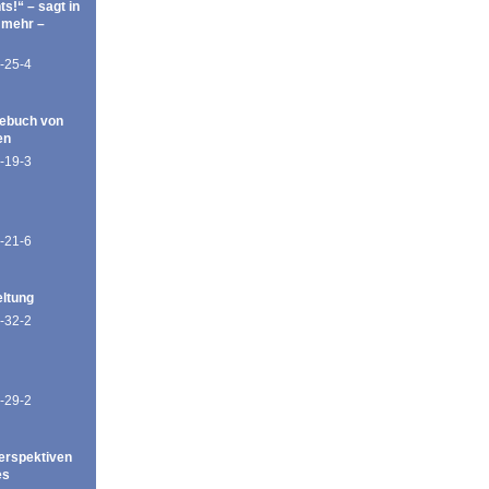
ts!“ – sagt in
 mehr –
-25-4
ebuch von
en
-19-3
-21-6
eltung
-32-2
-29-2
erspektiven
es