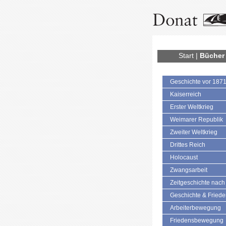
Start
|
Bücher
Geschichte vor 187
Kaiserreich
Erster Weltkrieg
Weimarer Republik
Zweiter Weltkrieg
Drittes Reich
Holocaust
Zwangsarbeit
Zeitgeschichte nach
Geschichte & Fried
Arbeiterbewegung
Friedensbewegung