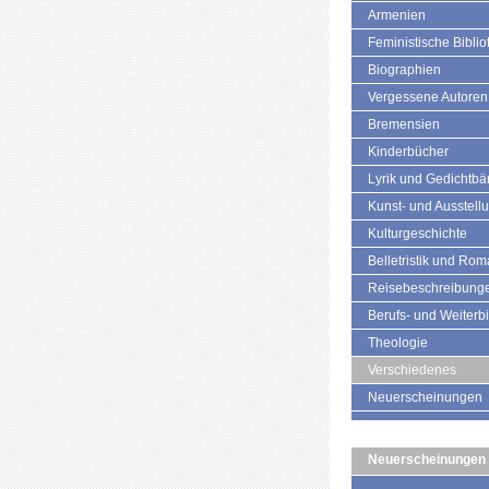
Armenien
Feministische Biblio
Biographien
Vergessene Autoren
Bremensien
Kinderbücher
Lyrik und Gedichtb
Kunst- und Ausstell
Kulturgeschichte
Belletristik und Ro
Reisebeschreibung
Berufs- und Weiterb
Theologie
Verschiedenes
Neuerscheinungen
Neuerscheinungen