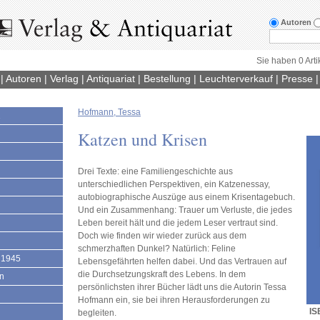
Autoren
Sie haben 0 Arti
|
Autoren
|
Verlag
|
Antiquariat
|
Bestellung
|
Leuchterverkauf
|
Presse
Hofmann, Tessa
1
Katzen und Krisen
Drei Texte: eine Familiengeschichte aus
unterschiedlichen Perspektiven, ein Katzenessay,
autobiographische Auszüge aus einem Krisentagebuch.
Und ein Zusammenhang: Trauer um Verluste, die jedes
Leben bereit hält und die jedem Leser vertraut sind.
Doch wie finden wir wieder zurück aus dem
schmerzhaften Dunkel? Natürlich: Feline
 1945
Lebensgefährten helfen dabei. Und das Vertrauen auf
die Durchsetzungskraft des Lebens. In dem
en
persönlichsten ihrer Bücher lädt uns die Autorin Tessa
Hofmann ein, sie bei ihren Herausforderungen zu
IS
begleiten.