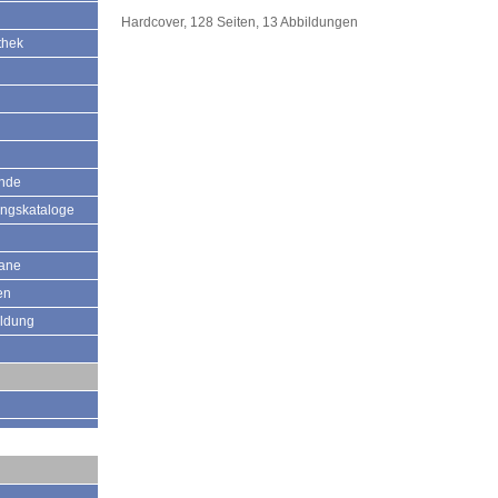
Hardcover, 128 Seiten, 13 Abbildungen
thek
ände
ungskataloge
mane
en
ildung