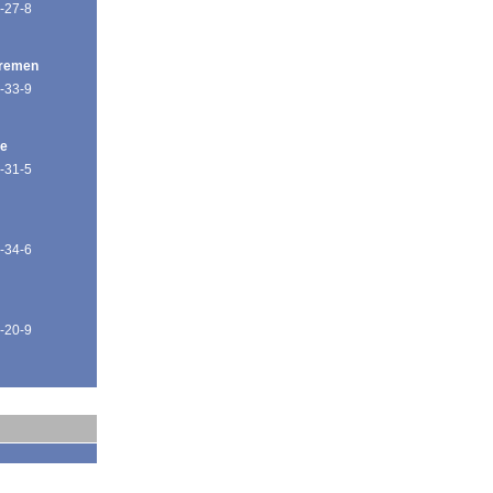
-27-8
Bremen
-33-9
de
-31-5
-34-6
-20-9