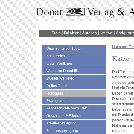
Start
|
Bücher
|
Autoren
|
Verlag
|
Antiquari
Hofmann, Te
Geschichte vor 1871
Katzen
Kaiserreich
Erster Weltkrieg
Weimarer Republik
Drei Texte: e
unterschiedli
Zweiter Weltkrieg
autobiograph
Drittes Reich
Und ein Zusa
Holocaust
Leben bereit 
Doch wie fin
Zwangsarbeit
schmerzhafte
Zeitgeschichte nach 1945
Lebensgefähr
die Durchset
Geschichte & Frieden
persönlichste
Arbeiterbewegung
Hofmann ein,
Friedensbewegung
begleiten.