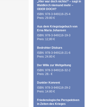
„Hier war doch nichts!“ – sagt in
Waldkirch niemand mehr –
ODER DOCH?
ISBN: 978-3-949116-25-4
Preis: 29.80 €
Aus dem Kriegstagebuch von
Erna Maria Johansen
ISBN: 978-3-949116-19-3
Preis: 12,80 €
Bedrohter Diskurs
ISBN: 978-3-949116-21-6
Preis: 24.80 €
Der Wille zur Weltgeltung
ISBN: 978-3-949116-32-2
Preis: 28.- €
Dunkler Konvent
ISBN: 978-3-949116-29-2
Preis: 14.80 €
Friedenslogische Perspektiven
in Zeiten des Krieges