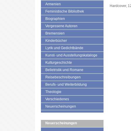
Armenien
Hardcover, 1
Feministische Bibliothek
Biographien
Vergessene Autoren
Bremensien
Kinderbücher
Lyrik und Gedichtbände
Kunst- und Ausstellungskataloge
Kulturgeschichte
Belletristik und Romane
Reisebeschreibungen
Berufs- und Weiterbildung
Theologie
Verschiedenes
Neuerscheinungen
Neuerscheinungen