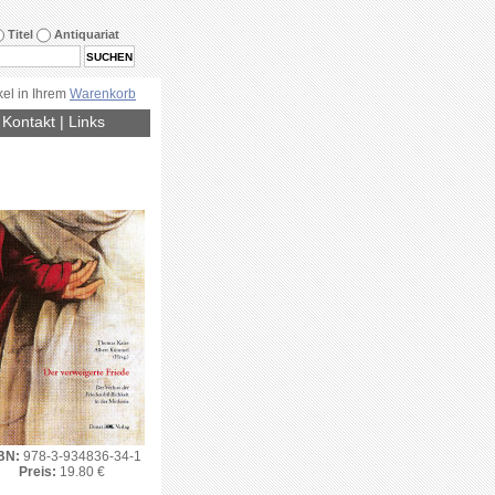
Titel
Antiquariat
kel in Ihrem
Warenkorb
|
Kontakt
|
Links
BN:
978-3-934836-34-1
Preis:
19.80 €