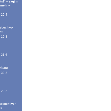
ts!“ – sagt in
 mehr –
-25-4
ebuch von
en
-19-3
-21-6
eltung
-32-2
-29-2
erspektiven
es