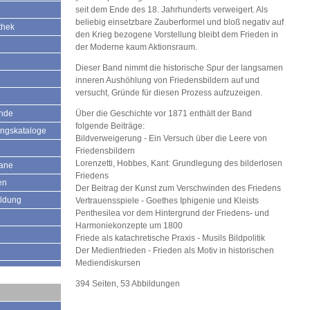
seit dem Ende des 18. Jahrhunderts verweigert. Als
beliebig einsetzbare Zauberformel und bloß negativ auf
thek
den Krieg bezogene Vorstellung bleibt dem Frieden in
der Moderne kaum Aktionsraum.
Dieser Band nimmt die historische Spur der langsamen
inneren Aushöhlung von Friedensbildern auf und
versucht, Gründe für diesen Prozess aufzuzeigen.
ände
Über die Geschichte vor 1871 enthält der Band
folgende Beiträge:
ungskataloge
Bildverweigerung - Ein Versuch über die Leere von
Friedensbildern
Lorenzetti, Hobbes, Kant: Grundlegung des bilderlosen
mane
Friedens
en
Der Beitrag der Kunst zum Verschwinden des Friedens
ildung
Vertrauensspiele - Goethes Iphigenie und Kleists
Penthesilea vor dem Hintergrund der Friedens- und
Harmoniekonzepte um 1800
Friede als katachretische Praxis - Musils Bildpolitik
Der Medienfrieden - Frieden als Motiv in historischen
Mediendiskursen
394 Seiten, 53 Abbildungen