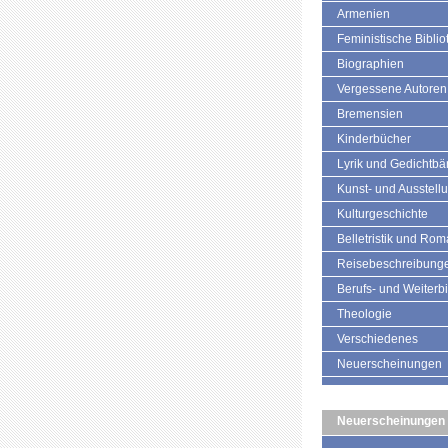
Armenien
Feministische Biblio
Biographien
Vergessene Autoren
Bremensien
Kinderbücher
Lyrik und Gedichtb
Kunst- und Ausstell
Kulturgeschichte
Belletristik und Ro
Reisebeschreibung
Berufs- und Weiterb
Theologie
Verschiedenes
Neuerscheinungen
Neuerscheinungen