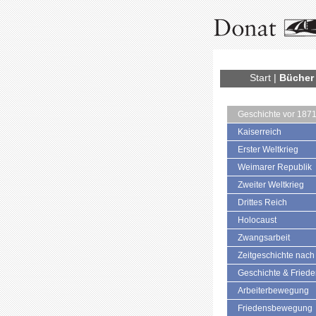
Start
|
Bücher
Geschichte vor 187
Kaiserreich
Erster Weltkrieg
Weimarer Republik
Zweiter Weltkrieg
Drittes Reich
Holocaust
Zwangsarbeit
Zeitgeschichte nach
Geschichte & Fried
Arbeiterbewegung
Friedensbewegung