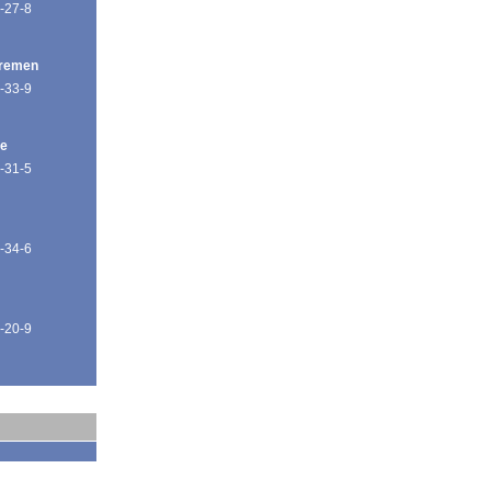
-27-8
Bremen
-33-9
de
-31-5
-34-6
-20-9