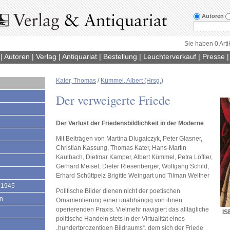
Autoren
Sie haben 0 Arti
|
Autoren
|
Verlag
|
Antiquariat
|
Bestellung
|
Leuchterverkauf
|
Presse
Kater, Thomas
/
Kümmel, Albert (Hrsg.)
1
Der verweigerte Friede
Der Verlust der Friedensbildlichkeit in der Moderne
Mit Beiträgen von Martina Dlugaiczyk, Peter Glasner,
Christian Kassung, Thomas Kater, Hans-Martin
Kaulbach, Dietmar Kamper, Albert Kümmel, Petra Löffler,
Gerhard Meisel, Dieter Riesenberger, Wolfgang Schild,
Erhard Schüttpelz Brigitte Weingart und Tilman Welther
 1945
Politische Bilder dienen nicht der poetischen
en
Ornamentierung einer unabhängig von ihnen
operierenden Praxis. Vielmehr navigiert das alltägliche
IS
politische Handeln stets in der Virtualität eines
„hundertprozentigen Bildraums“, dem sich der Friede