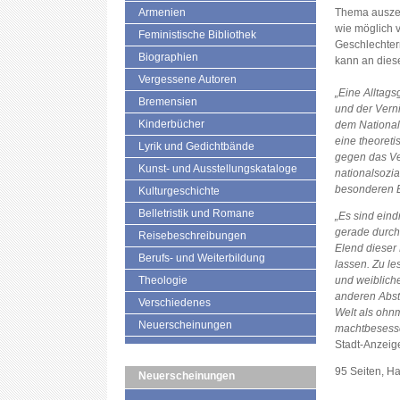
Armenien
Thema ausze
wie möglich v
Feministische Bibliothek
Geschlechterr
Biographien
kann an dies
Vergessene Autoren
„Eine Alltag
Bremensien
und der Vern
Kinderbücher
dem National
eine theoret
Lyrik und Gedichtbände
gegen das V
Kunst- und Ausstellungskataloge
nationalsozi
besonderen B
Kulturgeschichte
Belletristik und Romane
„Es sind eind
gerade durch
Reisebeschreibungen
Elend diese
Berufs- und Weiterbildung
lassen. Zu l
Theologie
und weibliche
anderen Abst
Verschiedenes
Welt als ohn
Neuerscheinungen
machtbesesse
Stadt-Anzeig
95 Seiten, H
Neuerscheinungen