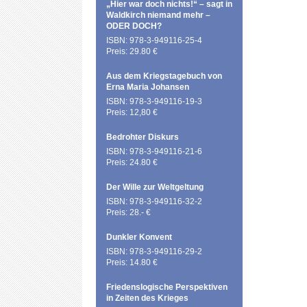
„Hier war doch nichts!“ – sagt in
Waldkirch niemand mehr –
ODER DOCH?
ISBN: 978-3-949116-25-4
Preis: 29.80 €
Aus dem Kriegstagebuch von
Erna Maria Johansen
ISBN: 978-3-949116-19-3
Preis: 12,80 €
Bedrohter Diskurs
ISBN: 978-3-949116-21-6
Preis: 24.80 €
Der Wille zur Weltgeltung
ISBN: 978-3-949116-32-2
Preis: 28.- €
Dunkler Konvent
ISBN: 978-3-949116-29-2
Preis: 14.80 €
Friedenslogische Perspektiven
in Zeiten des Krieges