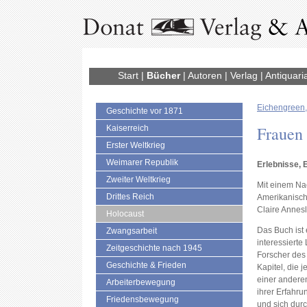
Start
|
Bücher
|
Autoren
|
Verlag
|
Antiquari
Eichengreen, 
Geschichte vor 1871
Frauen
Kaiserreich
Erster Weltkrieg
Weimarer Republik
Erlebnisse, 
Zweiter Weltkrieg
Mit einem Na
Drittes Reich
Amerikanisch
Claire Annes
Holocaust
Das Buch ist 
Zwangsarbeit
interessierte
Zeitgeschichte nach 1945
Forscher des 
Geschichte & Frieden
Kapitel, die 
einer andere
Arbeiterbewegung
ihrer Erfahru
Friedensbewegung
und sich dur