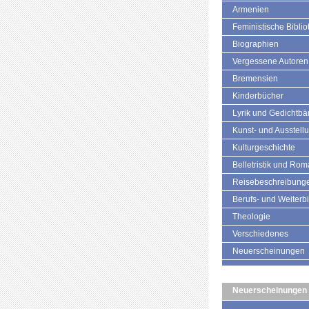
Armenien
Feministische Biblio
Biographien
Vergessene Autoren
Bremensien
Kinderbücher
Lyrik und Gedichtb
Kunst- und Ausstell
Kulturgeschichte
Belletristik und Ro
Reisebeschreibung
Berufs- und Weiterb
Theologie
Verschiedenes
Neuerscheinungen
Neuerscheinungen