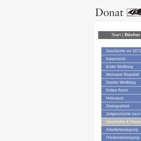
Start
|
Bücher
Geschichte vor 187
Kaiserreich
Erster Weltkrieg
Weimarer Republik
Zweiter Weltkrieg
Drittes Reich
Holocaust
Zwangsarbeit
Zeitgeschichte nach
Geschichte & Fried
Arbeiterbewegung
Friedensbewegung