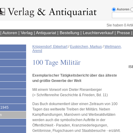
Autoren
Sie haben 0 Arti
|
Autoren
|
Verlag
|
Antiquariat
|
Bestellung
|
Leuchterverkauf
|
Presse
Krippendorf, Ekkehart
/
Euskirchen, Markus
/
Wellmann,
1
Arend
100 Tage Militär
IS
Exemplarischer Tätigkeitsbericht über das älteste
und größte Gewerbe der Welt
Mit einem Vorwort von Dieter Riesenberger
(= Schriftenreihe Geschichte & Frieden, Bd. 11)
Das Buch dokumentiert über einen Zeitraum von 100
 1945
Tagen das weltweite Treiben der Militärs. Neben
Kampfhandlungen, Manövern und Werbeaktivitäten
en
werden auch die symbolischen Auftritte in der
Öffentlichkeit - Paraden, Kranzniederlegungen,
Gelöbnisse, Flugschauen und Staatsbesuche - erzählt.