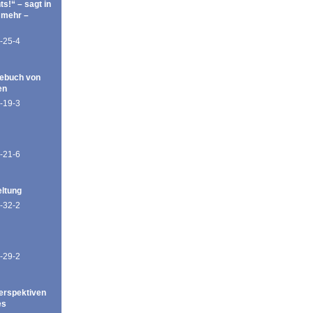
ts!“ – sagt in
 mehr –
-25-4
ebuch von
en
-19-3
-21-6
eltung
-32-2
-29-2
erspektiven
es