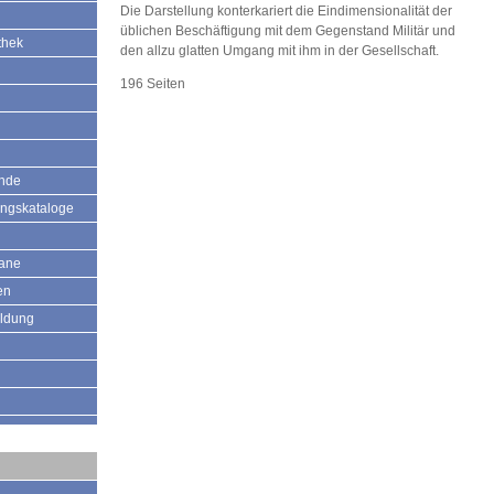
Die Darstellung konterkariert die Eindimensionalität der
üblichen Beschäftigung mit dem Gegenstand Militär und
thek
den allzu glatten Umgang mit ihm in der Gesellschaft.
196 Seiten
ände
ungskataloge
mane
en
ildung