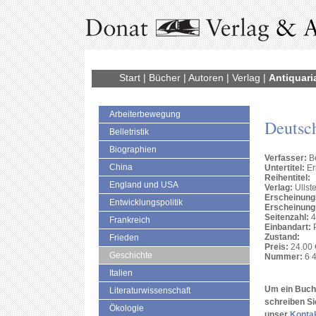
Start
|
Bücher
|
Autoren
|
Verlag
|
Antiquari
Arbeiterbewegung
Deutsc
Belletristik
Biographien
Verfasser:
Be
China
Untertitel:
Er
Reihentitel:
England und USA
Verlag:
Ullste
Erscheinung
Entwicklungspolitik
Erscheinung
Seitenzahl:
4
Frankreich
Einbandart:
Zustand:
Frieden
Preis:
24.00 
Geschichte
Nummer:
6 4
Italien
Um ein Buch 
Literaturwissenschaft
schreiben Si
Ökologie
unser
Konta