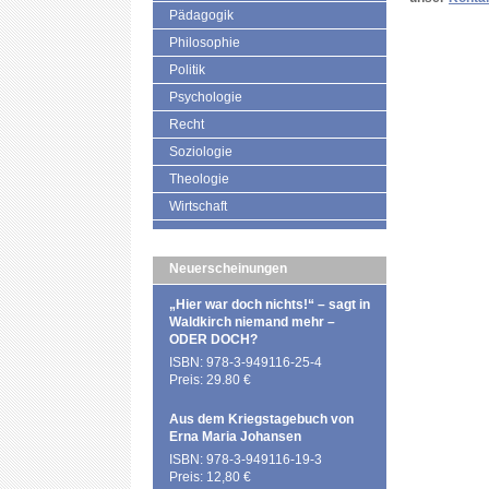
Pädagogik
Philosophie
Politik
Psychologie
Recht
Soziologie
Theologie
Wirtschaft
Neuerscheinungen
„Hier war doch nichts!“ – sagt in
Waldkirch niemand mehr –
ODER DOCH?
ISBN: 978-3-949116-25-4
Preis: 29.80 €
Aus dem Kriegstagebuch von
Erna Maria Johansen
ISBN: 978-3-949116-19-3
Preis: 12,80 €