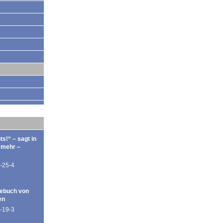
ts!“ – sagt in
 mehr –
-25-4
ebuch von
en
-19-3