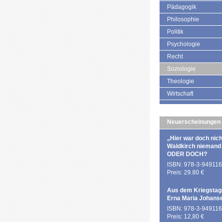
Pädagogik
Philosophie
Politik
Psychologie
Recht
Soziologie
Theologie
Wirtschaft
Neuerscheinungen
„Hier war doch nich
Waldkirch niemand
ODER DOCH?
ISBN: 978-3-949116
Preis: 29.80 €
Aus dem Kriegstag
Erna Maria Johans
ISBN: 978-3-949116
Preis: 12,80 €