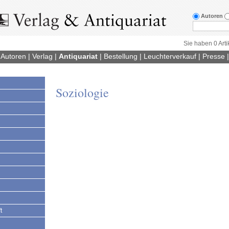
Autoren
Sie haben 0 Arti
|
Autoren
|
Verlag
|
Antiquariat
|
Bestellung
|
Leuchterverkauf
|
Presse
Soziologie
t