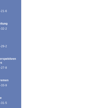
-21-6
eltung
-32-2
-29-2
erspektiven
es
-27-8
Bremen
-33-9
de
-31-5