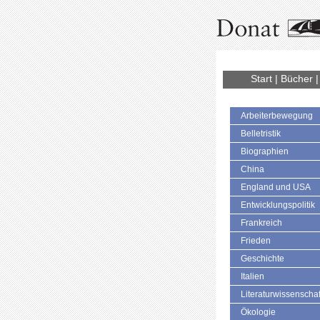
Start
|
Bücher
Arbeiterbewegung
Belletristik
Biographien
China
England und USA
Entwicklungspolitik
Frankreich
Frieden
Geschichte
Italien
Literaturwissenschaf
Ökologie