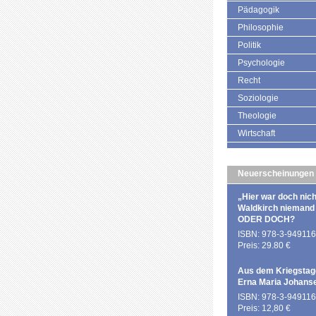
Pädagogik
Philosophie
Politik
Psychologie
Recht
Soziologie
Theologie
Wirtschaft
Neuerscheinungen
„Hier war doch nich
Waldkirch niemand
ODER DOCH?
ISBN: 978-3-949116
Preis: 29.80 €
Aus dem Kriegstag
Erna Maria Johans
ISBN: 978-3-949116
Preis: 12,80 €