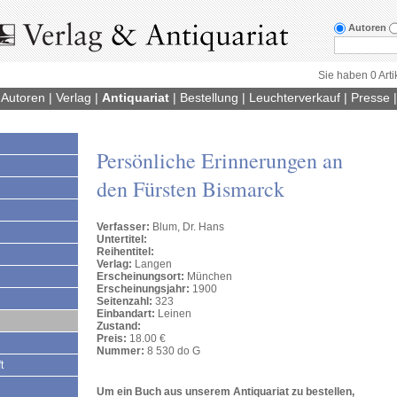
Autoren
Sie haben 0 Arti
|
Autoren
|
Verlag
|
Antiquariat
|
Bestellung
|
Leuchterverkauf
|
Presse
Persönliche Erinnerungen an
den Fürsten Bismarck
Verfasser:
Blum, Dr. Hans
Untertitel:
Reihentitel:
Verlag:
Langen
Erscheinungsort:
München
Erscheinungsjahr:
1900
Seitenzahl:
323
Einbandart:
Leinen
Zustand:
Preis:
18.00 €
Nummer:
8 530 do G
t
Um ein Buch aus unserem Antiquariat zu bestellen,