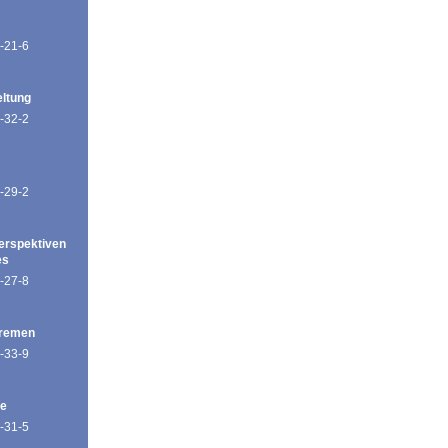
-21-6
eltung
-32-2
-29-2
erspektiven
es
-27-8
Bremen
-33-9
de
-31-5