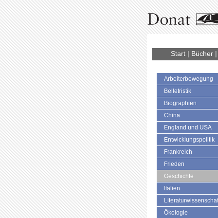
Start
|
Bücher
Arbeiterbewegung
Belletristik
Biographien
China
England und USA
Entwicklungspolitik
Frankreich
Frieden
Geschichte
Italien
Literaturwissenschaf
Ökologie