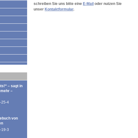
schreiben Sie uns bitte eine
E-Mail
oder nutzen Sie
unser
Kontaktformular
.
ts!“ – sagt in
 mehr –
-25-4
ebuch von
en
-19-3