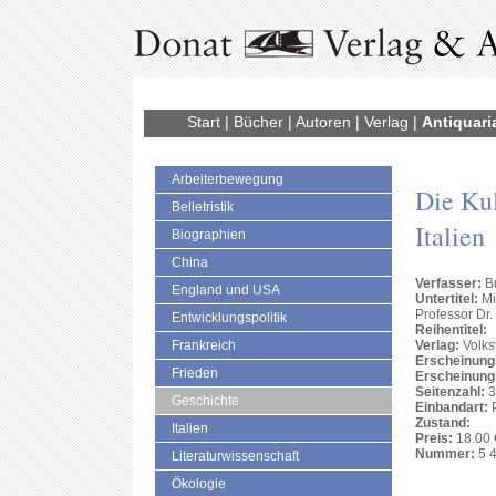
Start
|
Bücher
|
Autoren
|
Verlag
|
Antiquari
Arbeiterbewegung
Die Kul
Belletristik
Italien
Biographien
China
Verfasser:
Bu
England und USA
Untertitel:
Mi
Professor Dr.
Entwicklungspolitik
Reihentitel:
Frankreich
Verlag:
Volks
Erscheinung
Frieden
Erscheinung
Seitenzahl:
3
Geschichte
Einbandart:
Zustand:
Italien
Preis:
18.00 
Nummer:
5 4
Literaturwissenschaft
Ökologie