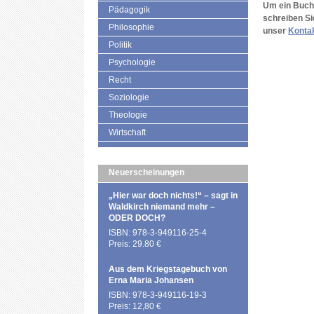
Um ein Buch 
Pädagogik
schreiben Si
Philosophie
unser
Konta
Politik
Psychologie
Recht
Soziologie
Theologie
Wirtschaft
Neuerscheinungen
„Hier war doch nichts!“ – sagt in
Waldkirch niemand mehr –
ODER DOCH?
ISBN: 978-3-949116-25-4
Preis: 29.80 €
Aus dem Kriegstagebuch von
Erna Maria Johansen
ISBN: 978-3-949116-19-3
Preis: 12,80 €