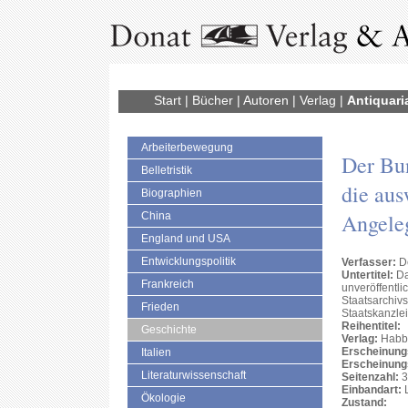
Start
|
Bücher
|
Autoren
|
Verlag
|
Antiquari
Arbeiterbewegung
Der Bun
Belletristik
die aus
Biographien
Angele
China
England und USA
Entwicklungspolitik
Verfasser:
De
Untertitel:
Da
Frankreich
unveröffentl
Staatsarchiv
Frieden
Staatskanzle
Reihentitel:
Geschichte
Verlag:
Habb
Erscheinung
Italien
Erscheinung
Literaturwissenschaft
Seitenzahl:
3
Einbandart:
L
Ökologie
Zustand: