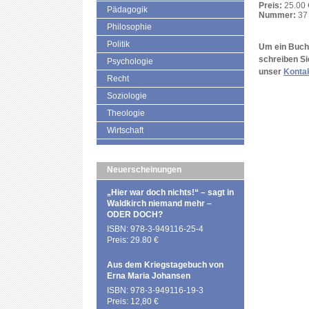
Preis:
25.00 
Pädagogik
Nummer:
37 
Philosophie
Politik
Um ein Buch 
schreiben Si
Psychologie
unser
Konta
Recht
Soziologie
Theologie
Wirtschaft
Neuerscheinungen
„Hier war doch nichts!“ – sagt in
Waldkirch niemand mehr –
ODER DOCH?
ISBN: 978-3-949116-25-4
Preis: 29.80 €
Aus dem Kriegstagebuch von
Erna Maria Johansen
ISBN: 978-3-949116-19-3
Preis: 12,80 €