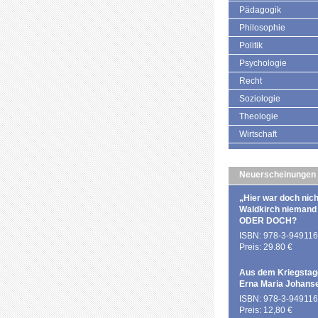
Pädagogik
Philosophie
Politik
Psychologie
Recht
Soziologie
Theologie
Wirtschaft
Neuerscheinungen
„Hier war doch nich
Waldkirch niemand
ODER DOCH?
ISBN: 978-3-949116
Preis: 29.80 €
Aus dem Kriegstag
Erna Maria Johans
ISBN: 978-3-949116
Preis: 12,80 €