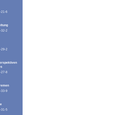
-21-6
eltung
-32-2
-29-2
erspektiven
es
-27-8
Bremen
-33-9
de
-31-5