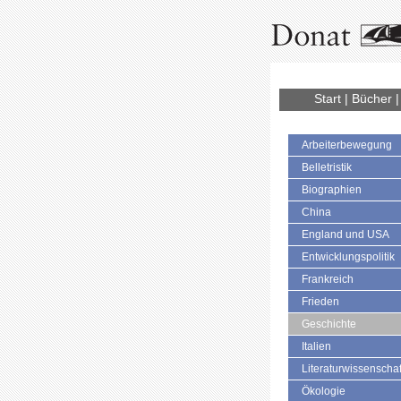
Start
|
Bücher
Arbeiterbewegung
Belletristik
Biographien
China
England und USA
Entwicklungspolitik
Frankreich
Frieden
Geschichte
Italien
Literaturwissenschaf
Ökologie