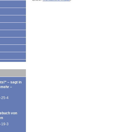
ts!“ – sagt in
 mehr –
-25-4
ebuch von
en
-19-3