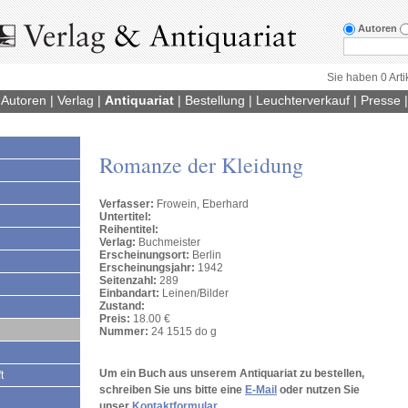
Autoren
Sie haben 0 Arti
|
Autoren
|
Verlag
|
Antiquariat
|
Bestellung
|
Leuchterverkauf
|
Presse
Romanze der Kleidung
Verfasser:
Frowein, Eberhard
Untertitel:
Reihentitel:
Verlag:
Buchmeister
Erscheinungsort:
Berlin
Erscheinungsjahr:
1942
Seitenzahl:
289
Einbandart:
Leinen/Bilder
Zustand:
Preis:
18.00 €
Nummer:
24 1515 do g
Um ein Buch aus unserem Antiquariat zu bestellen,
t
schreiben Sie uns bitte eine
E-Mail
oder nutzen Sie
unser
Kontaktformular
.