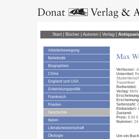
Start
|
Bücher
|
Autoren
|
Verlag
|
Antiquari
Arbeiterbewegung
Max W
Belletristik
Biographien
Verfasser:
Ja
China
Untertitel:
Re
Studentenscha
England und USA
Trauerfeier
Reihentitel:
Entwicklungspolitik
Verlag:
Mohr
Erscheinung
Frankreich
Erscheinung
Seitenzahl:
2
Frieden
Einbandart:
b
Geschichte
Zustand:
Preis:
8.00 €
Italien
Nummer:
24 
Literaturwissenschaft
Ökologie
Um ein Buch 