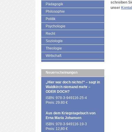
schreiben Si
Pädagogik
unser
Konta
Philosophie
Politik
Psychologie
Recht
Soziologie
Theologie
Wirtschaft
Neuerscheinungen
„Hier war doch nichts!“ – sagt in
Waldkirch niemand mehr –
ODER DOCH?
ISBN: 978-3-949116-25-4
Preis: 29.80 €
Aus dem Kriegstagebuch von
Erna Maria Johansen
ISBN: 978-3-949116-19-3
Preis: 12,80 €