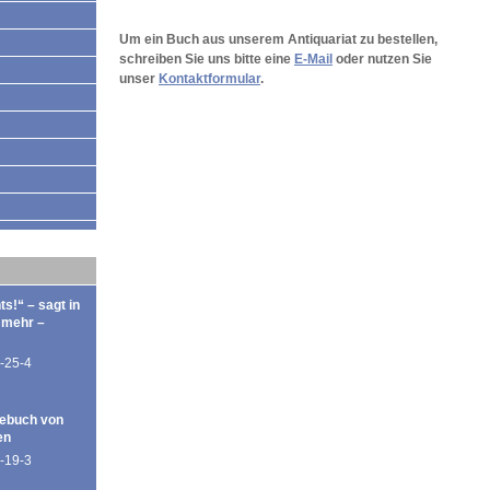
Um ein Buch aus unserem Antiquariat zu bestellen,
schreiben Sie uns bitte eine
E-Mail
oder nutzen Sie
unser
Kontaktformular
.
ts!“ – sagt in
 mehr –
-25-4
ebuch von
en
-19-3