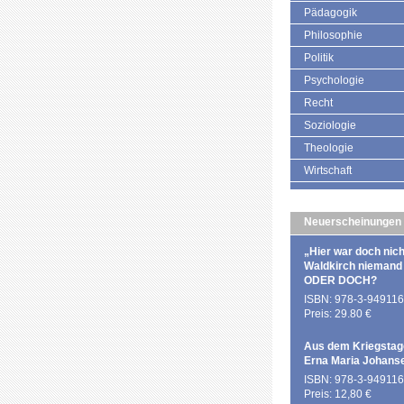
Pädagogik
Philosophie
Politik
Psychologie
Recht
Soziologie
Theologie
Wirtschaft
Neuerscheinungen
„Hier war doch nich
Waldkirch niemand
ODER DOCH?
ISBN: 978-3-949116
Preis: 29.80 €
Aus dem Kriegstag
Erna Maria Johans
ISBN: 978-3-949116
Preis: 12,80 €