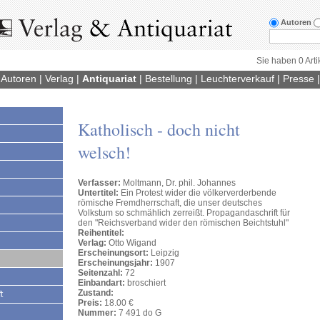
Autoren
Sie haben 0 Arti
|
Autoren
|
Verlag
|
Antiquariat
|
Bestellung
|
Leuchterverkauf
|
Presse
Katholisch - doch nicht
welsch!
Verfasser:
Moltmann, Dr. phil. Johannes
Untertitel:
Ein Protest wider die völkerverderbende
römische Fremdherrschaft, die unser deutsches
Volkstum so schmählich zerreißt. Propagandaschrift für
den "Reichsverband wider den römischen Beichtstuhl"
Reihentitel:
Verlag:
Otto Wigand
Erscheinungsort:
Leipzig
Erscheinungsjahr:
1907
Seitenzahl:
72
Einbandart:
broschiert
Zustand:
t
Preis:
18.00 €
Nummer:
7 491 do G