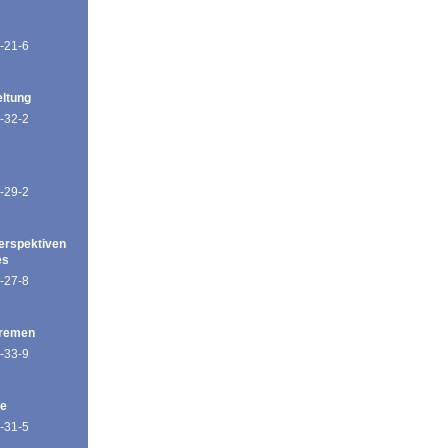
-21-6
eltung
-32-2
-29-2
erspektiven
es
-27-8
Bremen
-33-9
de
-31-5