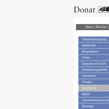
Start
|
Bücher
Arbeiterbewegung
Belletristik
Biographien
China
England und USA
Entwicklungspolitik
Frankreich
Frieden
Geschichte
Italien
Literaturwissenschaf
Ökologie