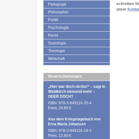
schreiben Si
Pädagogik
unser
Konta
Philosophie
Politik
Psychologie
Recht
Soziologie
Theologie
Wirtschaft
Neuerscheinungen
„Hier war doch nichts!“ – sagt in
Waldkirch niemand mehr –
ODER DOCH?
ISBN: 978-3-949116-25-4
Preis: 29.80 €
Aus dem Kriegstagebuch von
Erna Maria Johansen
ISBN: 978-3-949116-19-3
Preis: 12,80 €