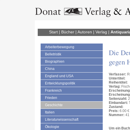
Start
|
Bücher
|
Autoren
|
Verlag
|
Antiquari
Arbeiterbewegung
Die De
Belletristik
gegen H
Biographien
China
Verfasser:
Ro
England und USA
Untertitel:
Reihentitel:
Entwicklungspolitik
Verlag:
Fisch
Frankreich
Erscheinung
Erscheinung
Frieden
Seitenzahl:
2
Einbandart:
T
Geschichte
Zustand:
Preis:
6.00 €
Italien
Nummer:
41 
Literaturwissenschaft
Ökologie
Um ein Buch 