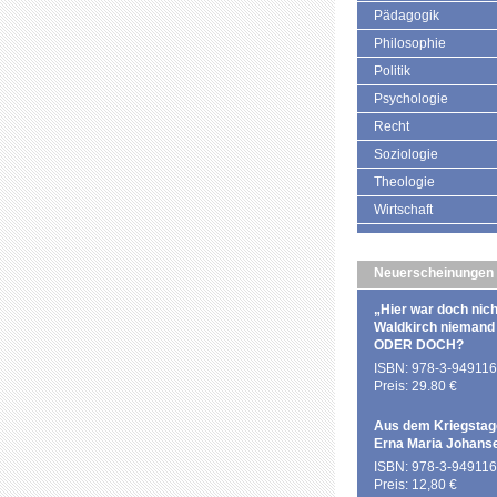
Pädagogik
Philosophie
Politik
Psychologie
Recht
Soziologie
Theologie
Wirtschaft
Neuerscheinungen
„Hier war doch nich
Waldkirch niemand
ODER DOCH?
ISBN: 978-3-949116
Preis: 29.80 €
Aus dem Kriegstag
Erna Maria Johans
ISBN: 978-3-949116
Preis: 12,80 €