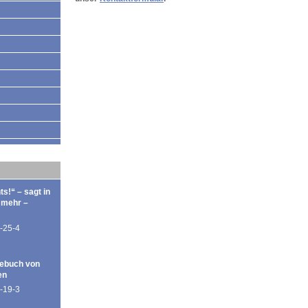
ts!“ – sagt in
 mehr –
-25-4
ebuch von
en
-19-3