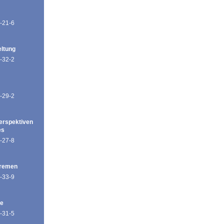
-21-6
eltung
-32-2
-29-2
erspektiven
es
-27-8
Bremen
-33-9
de
-31-5