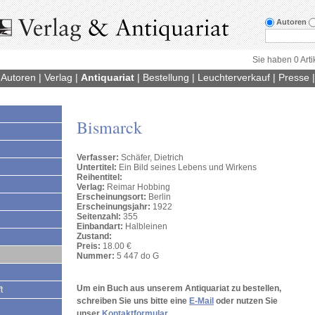
Autoren
Sie haben 0 Arti
|
Autoren
|
Verlag
|
Antiquariat
|
Bestellung
|
Leuchterverkauf
|
Presse
Bismarck
Verfasser:
Schäfer, Dietrich
Untertitel:
Ein Bild seines Lebens und Wirkens
Reihentitel:
Verlag:
Reimar Hobbing
Erscheinungsort:
Berlin
Erscheinungsjahr:
1922
Seitenzahl:
355
Einbandart:
Halbleinen
Zustand:
Preis:
18.00 €
Nummer:
5 447 do G
Um ein Buch aus unserem Antiquariat zu bestellen,
t
schreiben Sie uns bitte eine
E-Mail
oder nutzen Sie
unser
Kontaktformular
.