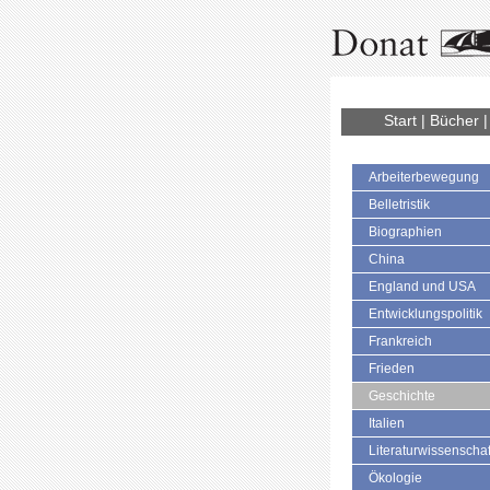
Start
|
Bücher
Arbeiterbewegung
Belletristik
Biographien
China
England und USA
Entwicklungspolitik
Frankreich
Frieden
Geschichte
Italien
Literaturwissenschaf
Ökologie