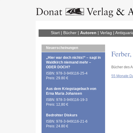
Start
|
Bücher
|
Autoren
|
Verlag
|
Antiquari
Neuerscheinungen
Ferber,
„Hier war doch nichts!“ – sagt in
Waldkirch niemand mehr –
ODER DOCH?
Bücher des A
ISBN: 978-3-949116-25-4
55 Monate D
Preis: 29.80 €
Aus dem Kriegstagebuch von
Erna Maria Johansen
ISBN: 978-3-949116-19-3
Preis: 12,80 €
Bedrohter Diskurs
ISBN: 978-3-949116-21-6
Preis: 24.80 €