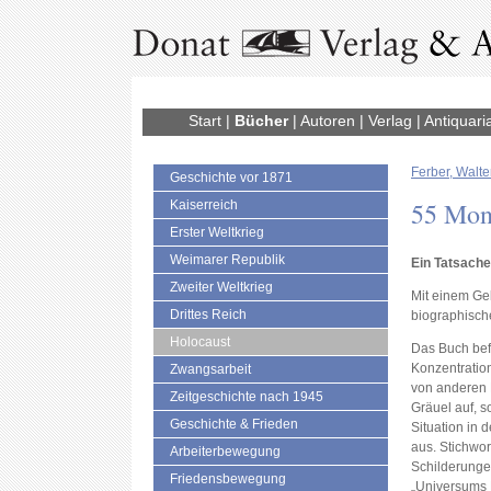
Start
|
Bücher
|
Autoren
|
Verlag
|
Antiquari
Ferber, Walte
Geschichte vor 1871
55 Mon
Kaiserreich
Erster Weltkrieg
Weimarer Republik
Ein Tatsache
Zweiter Weltkrieg
Mit einem Gel
Drittes Reich
biographisch
Holocaust
Das Buch bef
Konzentration
Zwangsarbeit
von anderen B
Zeitgeschichte nach 1945
Gräuel auf, s
Geschichte & Frieden
Situation in
aus. Stichwo
Arbeiterbewegung
Schilderunge
Friedensbewegung
„Universums K