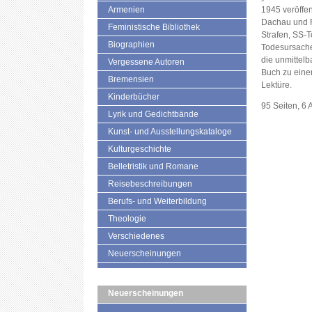
Armenien
1945 veröffent
Dachau und F
Feministische Bibliothek
Strafen, SS-T
Biographien
Todesursache
die unmitte
Vergessene Autoren
Buch zu ein
Bremensien
Lektüre.
Kinderbücher
95 Seiten, 6
Lyrik und Gedichtbände
Kunst- und Ausstellungskataloge
Kulturgeschichte
Belletristik und Romane
Reisebeschreibungen
Berufs- und Weiterbildung
Theologie
Verschiedenes
Neuerscheinungen
Neuerscheinungen