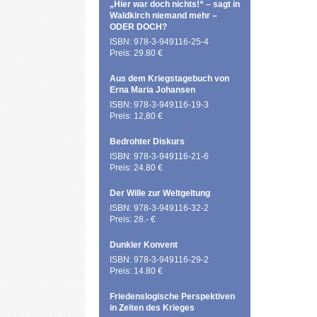
„Hier war doch nichts!“ – sagt in
Waldkirch niemand mehr –
ODER DOCH?
ISBN: 978-3-949116-25-4
Preis: 29.80 €
Aus dem Kriegstagebuch von
Erna Maria Johansen
ISBN: 978-3-949116-19-3
Preis: 12,80 €
Bedrohter Diskurs
ISBN: 978-3-949116-21-6
Preis: 24.80 €
Der Wille zur Weltgeltung
ISBN: 978-3-949116-32-2
Preis: 28.- €
Dunkler Konvent
ISBN: 978-3-949116-29-2
Preis: 14.80 €
Friedenslogische Perspektiven
in Zeiten des Krieges