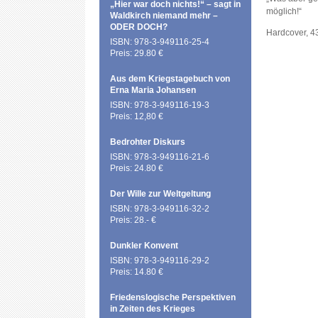
„Hier war doch nichts!“ – sagt in
möglich!“
Waldkirch niemand mehr –
ODER DOCH?
Hardcover, 4
ISBN: 978-3-949116-25-4
Preis: 29.80 €
Aus dem Kriegstagebuch von
Erna Maria Johansen
ISBN: 978-3-949116-19-3
Preis: 12,80 €
Bedrohter Diskurs
ISBN: 978-3-949116-21-6
Preis: 24.80 €
Der Wille zur Weltgeltung
ISBN: 978-3-949116-32-2
Preis: 28.- €
Dunkler Konvent
ISBN: 978-3-949116-29-2
Preis: 14.80 €
Friedenslogische Perspektiven
in Zeiten des Krieges