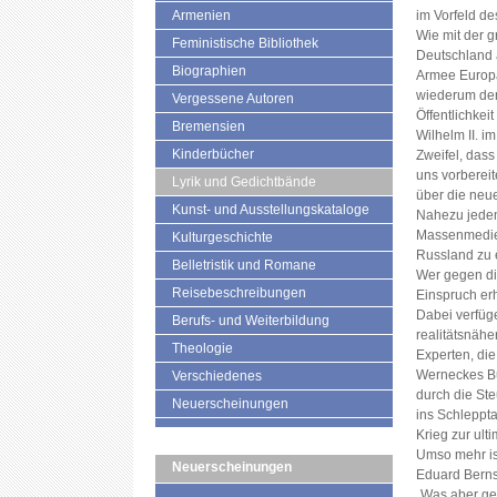
Armenien
im Vorfeld de
Wie mit der 
Feministische Bibliothek
Deutschland 
Biographien
Armee Europa
wiederum de
Vergessene Autoren
Öffentlichkeit
Bremensien
Wilhelm II. i
Kinderbücher
Zweifel, das
uns vorbereit
Lyrik und Gedichtbände
über die neue
Kunst- und Ausstellungskataloge
Nahezu jeden 
Massenmedien
Kulturgeschichte
Russland zu e
Belletristik und Romane
Wer gegen die
Reisebeschreibungen
Einspruch erh
Dabei verfüg
Berufs- und Weiterbildung
realitätsnähe
Theologie
Experten, di
Werneckes Buc
Verschiedenes
durch die Ste
Neuerscheinungen
ins Schleppta
Krieg zur ulti
Umso mehr is
Neuerscheinungen
Eduard Berns
„Was aber ge