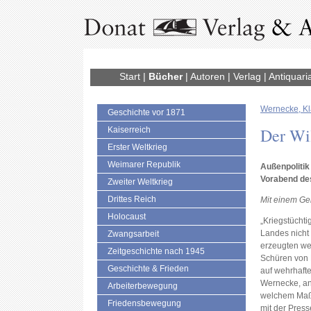
Start
|
Bücher
|
Autoren
|
Verlag
|
Antiquari
Wernecke, K
Geschichte vor 1871
Der Wil
Kaiserreich
Erster Weltkrieg
Weimarer Republik
Außenpolitik
Vorabend de
Zweiter Weltkrieg
Drittes Reich
Mit einem Gel
Holocaust
„Kriegstüchtig
Landes nicht
Zwangsarbeit
erzeugten we
Zeitgeschichte nach 1945
Schüren von 
Geschichte & Frieden
auf wehrhafte
Wernecke, ang
Arbeiterbewegung
welchem Maß
Friedensbewegung
mit der Press