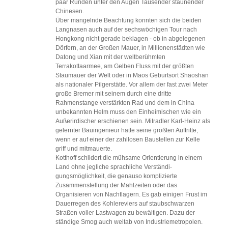
paar Runden unter den Augen Tausender staunender
Chinesen.
Über mangelnde Beachtung konnten sich die beiden
Langnasen auch auf der sechswöchigen Tour nach
Hongkong nicht gerade beklagen - ob in abgelegenen
Dörfern, an der Großen Mauer, in Millionenstädten wie
Datong und Xian mit der weltberühmten
Terrakottaarmee, am Gelben Fluss mit der größten
Staumauer der Welt oder in Maos Geburtsort Shaoshan
als nationaler Pilgerstätte. Vor allem der fast zwei Meter
große Bremer mit seinem durch eine dritte
Rahmenstange verstärkten Rad und dem in China
unbekannten Helm muss den Einheimischen wie ein
Außerirdischer erschienen sein. Mitradler Karl-Heinz als
gelernter Bauingenieur hatte seine größten Auftritte,
wenn er auf einer der zahllosen Baustellen zur Kelle
griff und mitmauerte.
Kotthoff schildert die mühsame Orientierung in einem
Land ohne jegliche sprachliche Verständi-
gungsmöglichkeit, die genauso komplizierte
Zusammenstellung der Mahlzeiten oder das
Organisieren von Nachtlagern. Es gab einigen Frust im
Dauerregen des Kohlereviers auf staubschwarzen
Straßen voller Lastwagen zu bewältigen. Dazu der
ständige Smog auch weitab von Industriemetropolen.