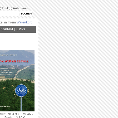
Titel
Antiquariat
kel in Ihrem
Warenkorb
|
Kontakt
|
Links
BN:
978-3-938275-46-7
Preis:
12.80 €