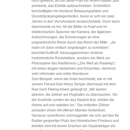
noch gewehrt, als ihn seine Frau vor einem halben Jahr
animierte, das Erlebte aufzuschreiben. Schließlich
beschäftigten ihn trockene Bebauungspläne und
Grundstücksangelegenheiten, bevor er sich vor zwei
Jahren in den Vorruhestand verabschiedete. Doch dann
übermannte es ihn: All die Bilder im Kopf und im
elektronischen Speicher der Kamera, die täglichen
Aufzeichnungen, die Erinnerungen an eine
ungewöhnliche Reise durch das Reich der Mitte - „da
habe ich dann einfach angefangen zu schreiben“,
berichtet Kotthoff. Herausgekommen ist keine
herkömmliche Reiselektüre, sondern ein Werk zur
Philosophie des Radfahrens („Die Welt als Radweg“)
mit vielen klugen Gedanken und Einsichten, dennoch
sehr informativ und voller Abenteuer.
Zum Beispiel, wenn der Autor beschreibt, wie er mit
seinem Freund Karl-Heinz Senger überhaupt mit dem
Rad nach Peking hinein gelangt ist: „Wir kamen
überein, die Zöllner am Flughafen zu überraschen. Vor
der Kontrolle zurrten wir das Gepäck fest, setzten die
Helme auf und radelten los.“ Die irritierten Zöllner
schauten ihnen mit offenen Münder hinterdrein.
Genauso unverfroren schmuggelten sie sich auf den für
Radler gesperrten Platz des Himmlischen Friedens und
drehten dort mit einem Drachen am Gepäckträger ein