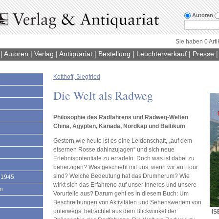
Autoren
Sie haben 0 Arti
|
Autoren
|
Verlag
|
Antiquariat
|
Bestellung
|
Leuchterverkauf
|
Presse
Kotthoff, Siegfried
1
Die Welt als Radweg
Philosophie des Radfahrens und Radweg-Welten
China, Ägypten, Kanada, Nordkap und Baltikum
Gestern wie heute ist es eine Leidenschaft, „auf dem
eisernen Rosse dahinzujagen“ und sich neue
Erlebnispotentiale zu erradeln. Doch was ist dabei zu
beherzigen? Was geschieht mit uns, wenn wir auf Tour
sind? Welche Bedeutung hat das Drumherum? Wie
 1945
wirkt sich das Erfahrene auf unser Inneres und unsere
en
Vorurteile aus? Darum geht es in diesem Buch: Um
Beschreibungen von Aktivitäten und Sehenswertem von
unterwegs, betrachtet aus dem Blickwinkel der
IS