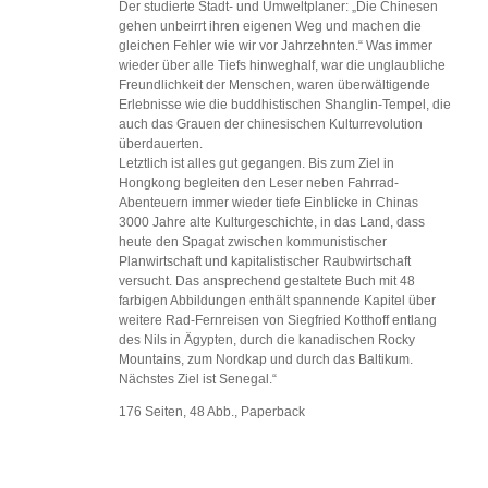
Der studierte Stadt- und Umweltplaner: „Die Chinesen
gehen unbeirrt ihren eigenen Weg und machen die
gleichen Fehler wie wir vor Jahrzehnten.“ Was immer
wieder über alle Tiefs hinweghalf, war die unglaubliche
Freundlichkeit der Menschen, waren überwältigende
Erlebnisse wie die buddhistischen Shanglin-Tempel, die
auch das Grauen der chinesischen Kulturrevolution
überdauerten.
Letztlich ist alles gut gegangen. Bis zum Ziel in
Hongkong begleiten den Leser neben Fahrrad-
Abenteuern immer wieder tiefe Einblicke in Chinas
3000 Jahre alte Kulturgeschichte, in das Land, dass
heute den Spagat zwischen kommunistischer
Planwirtschaft und kapitalistischer Raubwirtschaft
versucht. Das ansprechend gestaltete Buch mit 48
farbigen Abbildungen enthält spannende Kapitel über
weitere Rad-Fernreisen von Siegfried Kotthoff entlang
des Nils in Ägypten, durch die kanadischen Rocky
Mountains, zum Nordkap und durch das Baltikum.
Nächstes Ziel ist Senegal.“
176 Seiten, 48 Abb., Paperback