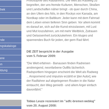
Philosophie des Radfahrens. Die Welt als Radweg zu
begreifen, der uns fremde Kulturen, Menschen, Straßen
und Landschaften näher bringt - ob quer durch China,
thek
an den Ufern des Nils, in den Rockys von Kanada, am
Nordkap oder im Baltikum: Jeder kann mit dem Fahrrad
dem Leben einen tieferen Sinn geben. Vor allem kommt
es darauf an, sich auf die Kunst einzulassen, mit Lust
und Mut loszufahren, um mit mehr Weitblick, Zutrauen
und Gelassenheit zurückzukehren. Ein kluges und
ände
spannendes Buch für jeden, der gern Rad fährt.
ungskataloge
DIE ZEIT bespricht in der Ausgabe
vom 5. Februar 2009:
mane
"Die Welt erfahren - Banausen finden Radreisen
en
anstrengend, neonfarbene Outfits lächerlich.
ildung
Radsportlern hingegen erscheint die Welt als Radweg
... Anspornend und impulsiv erzählt er [der Autor], wie
der Radfahrer auf abgelegenen Routen in die Natur
eintaucht, den Weg genießt - und allem Arger einfach
davonfährt."
Tobias Leuze rezensiert im "adfc-bremen weblog"
vom 20. August 2008: