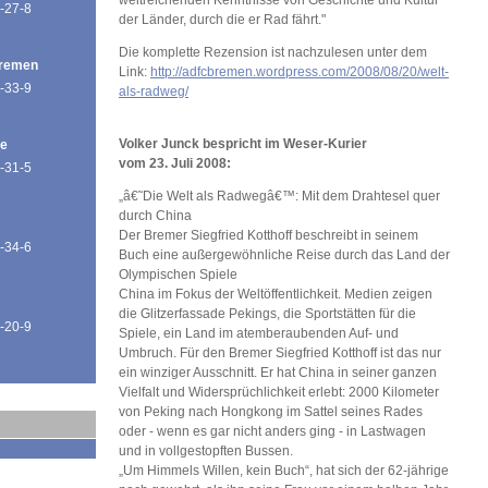
weitreichenden Kenntnisse von Geschichte und Kultur
-27-8
der Länder, durch die er Rad fährt."
Die komplette Rezension ist nachzulesen unter dem
Bremen
Link:
http://adfcbremen.wordpress.com/2008/08/20/welt-
-33-9
als-radweg/
Volker Junck bespricht im Weser-Kurier
de
vom 23. Juli 2008:
-31-5
„â€˜Die Welt als Radwegâ€™: Mit dem Drahtesel quer
durch China
Der Bremer Siegfried Kotthoff beschreibt in seinem
-34-6
Buch eine außergewöhnliche Reise durch das Land der
Olympischen Spiele
China im Fokus der Weltöffentlichkeit. Medien zeigen
die Glitzerfassade Pekings, die Sportstätten für die
-20-9
Spiele, ein Land im atemberaubenden Auf- und
Umbruch. Für den Bremer Siegfried Kotthoff ist das nur
ein winziger Ausschnitt. Er hat China in seiner ganzen
Vielfalt und Widersprüchlichkeit erlebt: 2000 Kilometer
von Peking nach Hongkong im Sattel seines Rades
oder - wenn es gar nicht anders ging - in Lastwagen
und in vollgestopften Bussen.
„Um Himmels Willen, kein Buch“, hat sich der 62-jährige