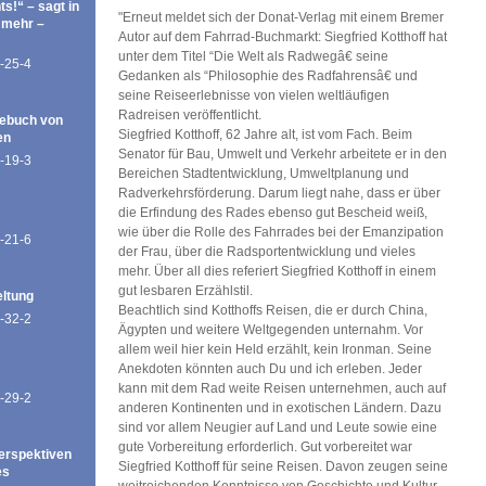
ts!“ – sagt in
"Erneut meldet sich der Donat-Verlag mit einem Bremer
 mehr –
Autor auf dem Fahrrad-Buchmarkt: Siegfried Kotthoff hat
unter dem Titel “Die Welt als Radwegâ€ seine
-25-4
Gedanken als “Philosophie des Radfahrensâ€ und
seine Reiseerlebnisse von vielen weltläufigen
Radreisen veröffentlicht.
ebuch von
Siegfried Kotthoff, 62 Jahre alt, ist vom Fach. Beim
en
Senator für Bau, Umwelt und Verkehr arbeitete er in den
-19-3
Bereichen Stadtentwicklung, Umweltplanung und
Radverkehrsförderung. Darum liegt nahe, dass er über
die Erfindung des Rades ebenso gut Bescheid weiß,
wie über die Rolle des Fahrrades bei der Emanzipation
-21-6
der Frau, über die Radsportentwicklung und vieles
mehr. Über all dies referiert Siegfried Kotthoff in einem
gut lesbaren Erzählstil.
eltung
Beachtlich sind Kotthoffs Reisen, die er durch China,
-32-2
Ägypten und weitere Weltgegenden unternahm. Vor
allem weil hier kein Held erzählt, kein Ironman. Seine
Anekdoten könnten auch Du und ich erleben. Jeder
kann mit dem Rad weite Reisen unternehmen, auch auf
-29-2
anderen Kontinenten und in exotischen Ländern. Dazu
sind vor allem Neugier auf Land und Leute sowie eine
gute Vorbereitung erforderlich. Gut vorbereitet war
erspektiven
Siegfried Kotthoff für seine Reisen. Davon zeugen seine
es