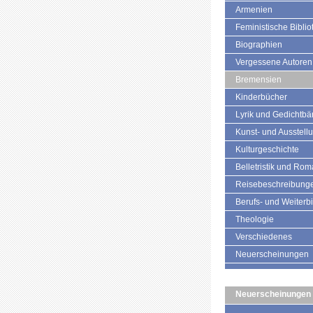
Armenien
Feministische Biblio
Biographien
Vergessene Autoren
Bremensien
Kinderbücher
Lyrik und Gedichtb
Kunst- und Ausstell
Kulturgeschichte
Belletristik und Ro
Reisebeschreibung
Berufs- und Weiterb
Theologie
Verschiedenes
Neuerscheinungen
Neuerscheinungen