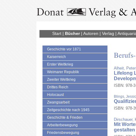
Start
|
Bücher
|
Autoren
|
Verlag
|
Antiquari
Geschichte vor 1871
Berufs-
Kaiserreich
Erster Weltkrieg
Alheit, Peter
Weimarer Republik
Lifelong 
Develop
Zweiter Weltkrieg
ISBN: 978-3-
Drittes Reich
Holocaust
Blings, Jessi
Qualifizie
Zwangsarbeit
ISBN: 978-39
Zeitgeschichte nach 1945
Geschichte & Frieden
Dirschauer, 
Mit Wort
Arbeiterbewegung
gestalten
Friedensbewegung