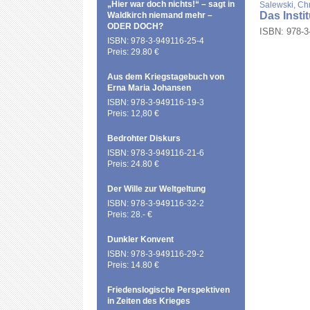
„Hier war doch nichts!“ – sagt in
Salewski, Chr
Das Insti
Waldkirch niemand mehr –
ODER DOCH?
ISBN: 978-3-
ISBN: 978-3-949116-25-4
Preis: 29.80 €
Aus dem Kriegstagebuch von
Erna Maria Johansen
ISBN: 978-3-949116-19-3
Preis: 12,80 €
Bedrohter Diskurs
ISBN: 978-3-949116-21-6
Preis: 24.80 €
Der Wille zur Weltgeltung
ISBN: 978-3-949116-32-2
Preis: 28.- €
Dunkler Konvent
ISBN: 978-3-949116-29-2
Preis: 14.80 €
Friedenslogische Perspektiven
in Zeiten des Krieges