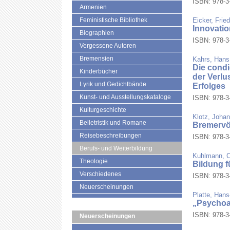
ISBN: 978-3-
Armenien
Feministische Bibliothek
Eicker, Frie
Innovatio
Biographien
ISBN: 978-3-
Vergessene Autoren
Bremensien
Kahrs, Hans
Die condi
Kinderbücher
der Verlu
Lyrik und Gedichtbände
Erfolges
Kunst- und Ausstellungskataloge
ISBN: 978-3-
Kulturgeschichte
Klotz, Joha
Belletristik und Romane
Bremervö
Reisebeschreibungen
ISBN: 978-3-
Berufs- und Weiterbildung
Kuhlmann, 
Theologie
Bildung f
Verschiedenes
ISBN: 978-3-
Neuerscheinungen
Platte, Hans
„Psychoa
ISBN: 978-3-
Neuerscheinungen